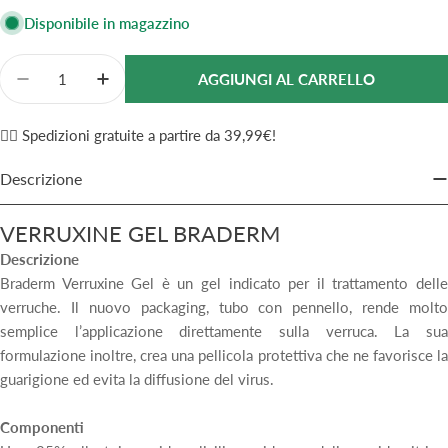
vendita
Disponibile in magazzino
Quantità
AGGIUNGI AL CARRELLO
Diminuisci La Quantità Per Verruxine Gel 15ml Brad
Aumenta La Quantità Per Verruxine Gel 1
✌🏼 Spedizioni gratuite a partire da 39,99€!
Descrizione
VERRUXINE GEL BRADERM
Descrizione
Braderm Verruxine Gel è un gel indicato per il trattamento delle
verruche. Il nuovo packaging, tubo con pennello, rende molto
semplice l’applicazione direttamente sulla verruca. La sua
formulazione inoltre, crea una pellicola protettiva che ne favorisce la
guarigione ed evita la diffusione del virus.
Componenti