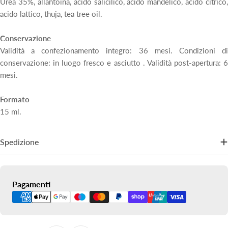
Urea 35%, allantoina, acido salicilico, acido mandelico, acido citrico,
acido lattico, thuja, tea tree oil.
Conservazione
Validità a confezionamento integro: 36 mesi. Condizioni di
conservazione: in luogo fresco e asciutto . Validità post-apertura: 6
mesi.
Formato
15 ml.
Spedizione
Metodi
Pagamenti
di
pagamento