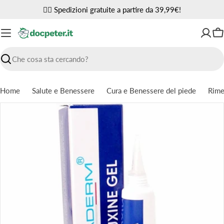
Vai
✌🏼 Spedizioni gratuite a partire da 39,99€!
al
contenuto
Ca
Ricerca
Home
Salute e Benessere
Cura e Benessere del piede
Rime
Passa
alle
informazioni
sul
prodotto
Apri supporto 0 in modalità modale