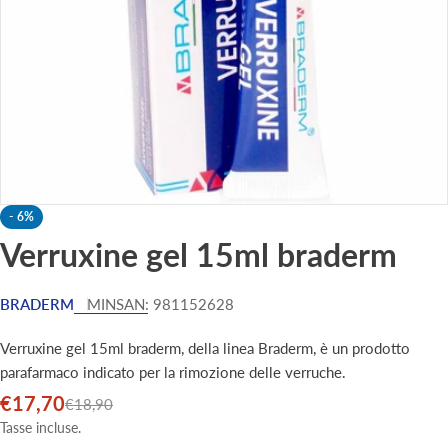
-
6%
Verruxine gel 15ml braderm
BRADERM
MINSAN:
981152628
Verruxine gel 15ml braderm, della linea Braderm, è un prodotto
parafarmaco indicato per la rimozione delle verruche.
€17,70
Prezzo
Prezzo
€18,90
di
normale
Tasse incluse.