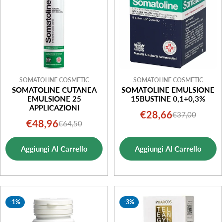
SOMATOLINE COSMETIC
SOMATOLINE COSMETIC
SOMATOLINE CUTANEA
SOMATOLINE EMULSIONE
EMULSIONE 25
15BUSTINE 0,1+0,3%
APPLICAZIONI
€28,66
€37,00
Prezzo
Prezzo
€48,96
€64,50
Prezzo
Prezzo
di
normale
di
normale
vendita
Aggiungi Al Carrello
Aggiungi Al Carrello
vendita
-1%
-3%