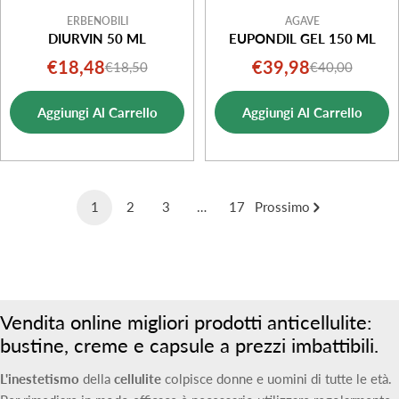
ERBENOBILI
AGAVE
DIURVIN 50 ML
EUPONDIL GEL 150 ML
€18,48
€39,98
€18,50
€40,00
Prezzo
Prezzo
Prezzo
Prezzo
di
normale
di
normale
Aggiungi Al Carrello
Aggiungi Al Carrello
vendita
vendita
1
2
3
…
17
Prossimo
Vendita online migliori prodotti anticellulite:
bustine, creme e capsule a prezzi imbattibili.
L'inestetismo
della
cellulite
colpisce donne e uomini di tutte le età.