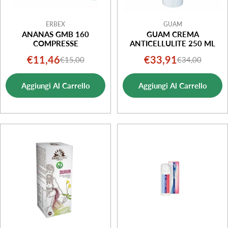
ERBEX
GUAM
ANANAS GMB 160
GUAM CREMA
COMPRESSE
ANTICELLULITE 250 ML
€11,46
€33,91
€15,00
€34,00
Prezzo
Prezzo
Prezzo
Prezzo
di
normale
di
normale
Aggiungi Al Carrello
Aggiungi Al Carrello
vendita
vendita