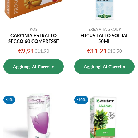
KOS
ERBA VITA GROUP
GARCINIA ESTRATTO
FUCUS TALLO SOL IAL
SECCO 60 COMPRESSE
50ML
€9,91
€11,21
€11,90
€13,50
Prezzo
Prezzo
Prezzo
Prezzo
di
normale
di
normale
Aggiungi Al Carrello
Aggiungi Al Carrello
vendita
vendita
-3%
-16%