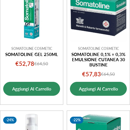
o
n
e
:
SOMATOLINE COSMETIC
SOMATOLINE COSMETIC
SOMATOLINE GEL 250ML
SOMATOLINE 0,1% + 0,3%
EMULSIONE CUTANEA 30
€52,78
€64,50
Prezzo
Prezzo
BUSTINE
di
normale
€57,83
€64,50
Prezzo
Prezzo
vendita
di
normale
Aggiungi Al Carrello
Aggiungi Al Carrello
vendita
-24%
-22%