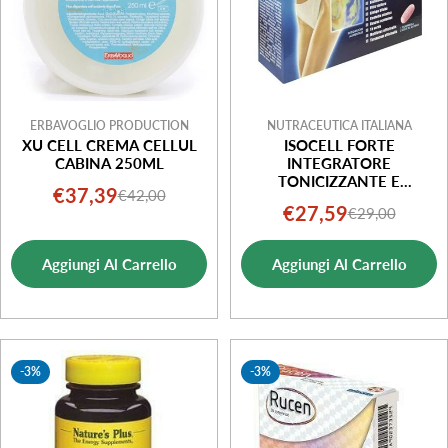
ERBAVOGLIO PRODUCTION
NUTRACEUTICA ITALIANA
XU CELL CREMA CELLUL
ISOCELL FORTE
CABINA 250ML
INTEGRATORE
TONICIZZANTE E
€37,39
€42,00
Prezzo
Prezzo
DRENANTE
€27,59
€29,00
Prezzo
Prezzo
di
normale
di
normale
vendita
Aggiungi Al Carrello
Aggiungi Al Carrello
vendita
-3%
-3%