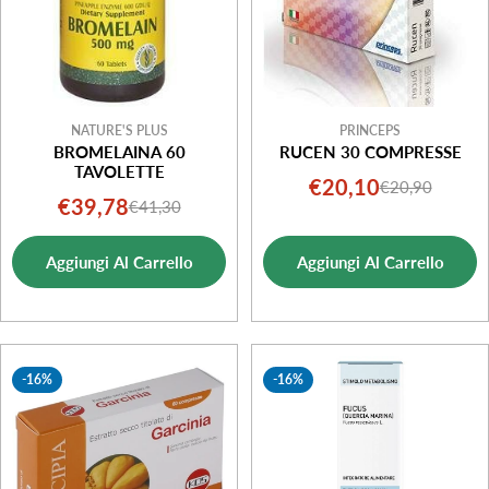
NATURE'S PLUS
PRINCEPS
BROMELAINA 60
RUCEN 30 COMPRESSE
TAVOLETTE
€20,10
€20,90
Prezzo
Prezzo
€39,78
€41,30
Prezzo
Prezzo
di
normale
di
normale
vendita
Aggiungi Al Carrello
Aggiungi Al Carrello
vendita
-16%
-16%