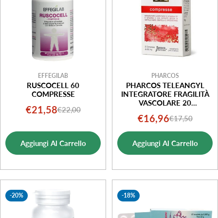
EFFEGILAB
PHARCOS
RUSCOCELL 60
PHARCOS TELEANGYL
COMPRESSE
INTEGRATORE FRAGILITÀ
VASCOLARE 20
€21,58
€22,00
Prezzo
Prezzo
COMPRESSE 600 MG
€16,96
€17,50
Prezzo
Prezzo
di
normale
di
normale
vendita
Aggiungi Al Carrello
Aggiungi Al Carrello
vendita
-20%
-18%