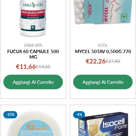
ERBA VITA
ECOL
FUCUS 60 CAPSULE 500
MYCEL 50TAV 0,500G 770
MG
€22,26
€27,40
Prezzo
Prezzo
€11,66
€14,60
Prezzo
Prezzo
di
normale
di
normale
vendita
Aggiungi Al Carrello
Aggiungi Al Carrello
vendita
-10%
-4%