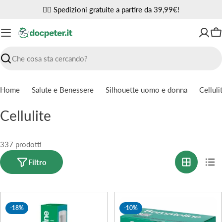
Vai
✌🏼 Spedizioni gratuite a partire da 39,99€!
al
contenuto
Ca
Ricerca
Home
Salute e Benessere
Silhouette uomo e donna
Celluli
C
Cellulite
o
l
337 prodotti
l
Filtro
e
z
-18%
-10%
i