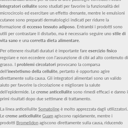
integratori cellulite
sono studiati per favorire la funzionalità del
microcircolo ed esercitare un effetto drenante, mentre le emulsioni
cutanee sono preparati dermatologici indicati per ridurre la
formazione di
eccesso tessuto adiposo
. Entrambi i prodotti sono
utili per contrastare il disturbo, ma è necessario seguire uno
stile di
vita sano
e una
corretta dieta alimentare
.
Per ottenere risultati duraturi è importante fare
esercizio fisico
regolare e non eccedere con l'assunzione di cibi ad alto contenuto di
grasso. I
problemi circolatori
provocano la comparsa
dell'
inestetismo della cellulite
, pertanto è opportuno agire
direttamente sulla causa. Gli integratori alimentari sono un valido
aiuto per favorire la circolazione e migliorare la salute
dell'epidermide. Le
creme anticellulite
sono rimedi efficaci e danno i
primi risultati dopo due settimane di trattamento.
La linea anticellulite
Somatoline
è molto apprezzata dagli utilizzatori.
Le
creme anticellulite
Guam
agiscono rapidamente, mentre i
prodotti
Bromelidon
agiscono direttamente sulla causa, riducendo