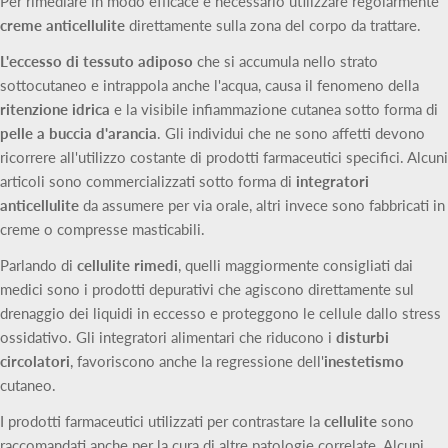
Per rimediare in modo efficace è necessario utilizzare regolarmente
creme anticellulite
direttamente sulla zona del corpo da trattare.
L'eccesso di tessuto adiposo
che si accumula nello strato
sottocutaneo e intrappola anche l'acqua, causa il fenomeno della
ritenzione idrica
e la visibile infiammazione cutanea sotto forma di
pelle a buccia d'arancia
. Gli individui che ne sono affetti devono
ricorrere all'utilizzo costante di prodotti farmaceutici specifici. Alcuni
articoli sono commercializzati sotto forma di
integratori
anticellulite
da assumere per via orale, altri invece sono fabbricati in
creme o compresse masticabili.
Parlando di
cellulite rimedi
, quelli maggiormente consigliati dai
medici sono i prodotti depurativi che agiscono direttamente sul
drenaggio dei liquidi in eccesso e proteggono le cellule dallo stress
ossidativo. Gli integratori alimentari che riducono i
disturbi
circolatori
, favoriscono anche la regressione dell'
inestetismo
cutaneo.
I prodotti farmaceutici utilizzati per contrastare la
cellulite
sono
raccomandati anche per la cura di altre patologie correlate. Alcuni