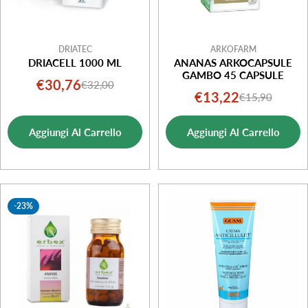
DRIATEC
ARKOFARM
DRIACELL 1000 ML
ANANAS ARKOCAPSULE
GAMBO 45 CAPSULE
€30,76
€32,00
Prezzo
Prezzo
€13,22
€15,90
Prezzo
Prezzo
di
normale
di
normale
vendita
Aggiungi Al Carrello
Aggiungi Al Carrello
vendita
-23%