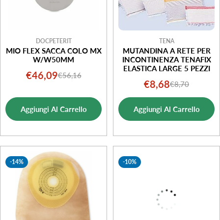
DOCPETERIT
TENA
MIO FLEX SACCA COLO MX
MUTANDINA A RETE PER
W/W50MM
INCONTINENZA TENAFIX
ELASTICA LARGE 5 PEZZI
€46,09
€56,16
Prezzo
Prezzo
€8,68
€8,70
Prezzo
Prezzo
di
normale
di
normale
vendita
Aggiungi Al Carrello
Aggiungi Al Carrello
vendita
-14%
-10%