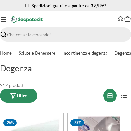
Vai
✌🏼 Spedizioni gratuite a partire da 39,99€!
al
contenuto
Ca
Ricerca
Home
Salute e Benessere
Incontinenza e degenza
Degenza
C
Degenza
o
l
912 prodotti
l
Filtro
e
z
-25%
-23%
i