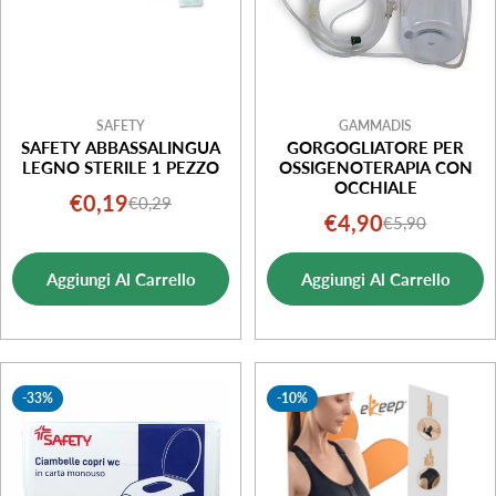
SAFETY
GAMMADIS
SAFETY ABBASSALINGUA
GORGOGLIATORE PER
LEGNO STERILE 1 PEZZO
OSSIGENOTERAPIA CON
OCCHIALE
€0,19
€0,29
Prezzo
Prezzo
€4,90
€5,90
Prezzo
Prezzo
di
normale
di
normale
vendita
Aggiungi Al Carrello
Aggiungi Al Carrello
vendita
-33%
-10%