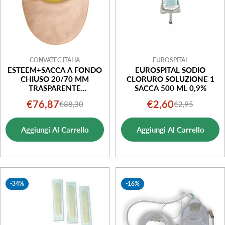
CONVATEC ITALIA
EUROSPITAL
ESTEEM+SACCA A FONDO
EUROSPITAL SODIO
CHIUSO 20/70 MM
CLORURO SOLUZIONE 1
TRASPARENTE
SACCA 500 ML 0,9%
RITAGLIABILE STANDARD
€76,87
€2,60
€88,30
€2,95
Prezzo
Prezzo
Prezzo
Prezzo
FILTRO 30 PEZZI
di
normale
di
normale
Aggiungi Al Carrello
Aggiungi Al Carrello
vendita
vendita
-34%
-16%