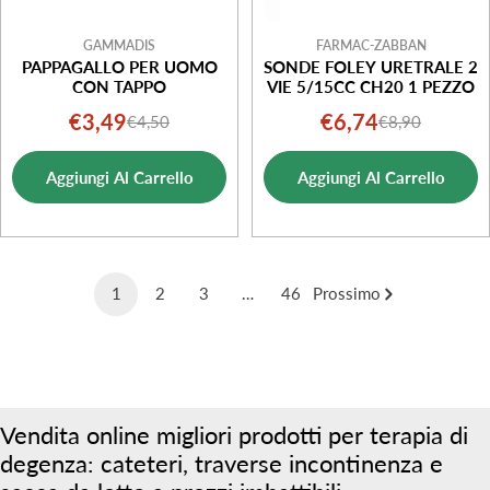
GAMMADIS
FARMAC-ZABBAN
PAPPAGALLO PER UOMO
SONDE FOLEY URETRALE 2
CON TAPPO
VIE 5/15CC CH20 1 PEZZO
€3,49
€6,74
€4,50
€8,90
Prezzo
Prezzo
Prezzo
Prezzo
di
normale
di
normale
Aggiungi Al Carrello
Aggiungi Al Carrello
vendita
vendita
1
2
3
…
46
Prossimo
Vendita online migliori prodotti per terapia di
degenza: cateteri, traverse incontinenza e