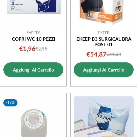
SAFETY
EKEEP
COPRI WC 10 PEZZI
EKEEP B3 SURGICAL BRA
POST 01
€1,96
€2,95
Prezzo
Prezzo
€54,87
€61,00
Prezzo
Prezzo
di
normale
di
normale
vendita
Aggiungi Al Carrello
Aggiungi Al Carrello
vendita
-17%