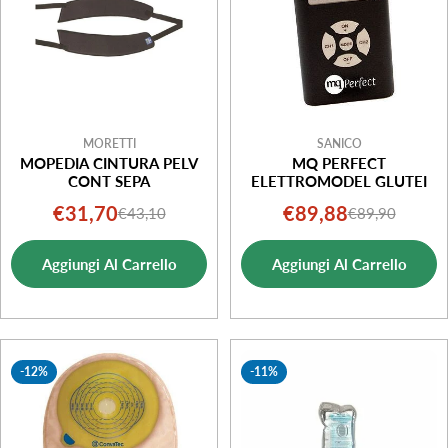
MORETTI
SANICO
MOPEDIA CINTURA PELV
MQ PERFECT
CONT SEPA
ELETTROMODEL GLUTEI
€31,70
€89,88
€43,10
€89,90
Prezzo
Prezzo
Prezzo
Prezzo
di
normale
di
normale
Aggiungi Al Carrello
Aggiungi Al Carrello
vendita
vendita
-12%
-11%