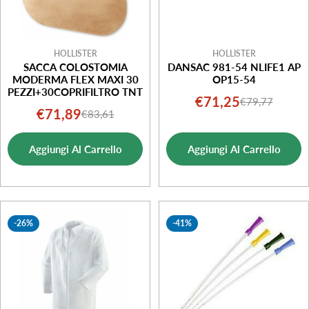
HOLLISTER
HOLLISTER
SACCA COLOSTOMIA
DANSAC 981-54 NLIFE1 AP
MODERMA FLEX MAXI 30
OP15-54
PEZZI+30COPRIFILTRO TNT
€71,25
€79,77
Prezzo
Prezzo
€71,89
€83,61
Prezzo
Prezzo
di
normale
di
normale
vendita
Aggiungi Al Carrello
Aggiungi Al Carrello
vendita
-26%
-41%