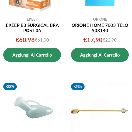
EKEEP
ORIONE
EKEEP B3 SURGICAL BRA
ORIONE HOME 7003 TELO
POST 06
90X140
€60,98
€17,90
€61,00
€22,90
Prezzo
Prezzo
Prezzo
Prezzo
di
normale
di
normale
Aggiungi Al Carrello
Aggiungi Al Carrello
vendita
vendita
-22%
-24%