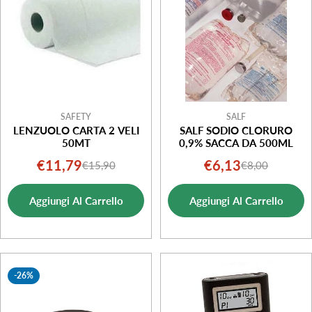
o
n
e
:
SAFETY
SALF
LENZUOLO CARTA 2 VELI
SALF SODIO CLORURO
50MT
0,9% SACCA DA 500ML
€11,79
€6,13
€15,90
€8,00
Prezzo
Prezzo
Prezzo
Prezzo
di
normale
di
normale
Aggiungi Al Carrello
Aggiungi Al Carrello
vendita
vendita
-26%