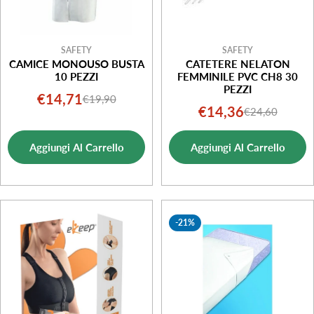
SAFETY
SAFETY
CAMICE MONOUSO BUSTA
CATETERE NELATON
10 PEZZI
FEMMINILE PVC CH8 30
PEZZI
€14,71
€19,90
Prezzo
Prezzo
€14,36
€24,60
Prezzo
Prezzo
di
normale
di
normale
vendita
Aggiungi Al Carrello
Aggiungi Al Carrello
vendita
-21%