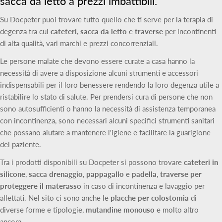
sacca da letto a prezzi imbattibili.
Su Docpeter puoi trovare tutto quello che ti serve per la terapia di
degenza tra cui
cateteri
,
sacca da letto
e
traverse
per incontinenti
di alta qualità, vari marchi e prezzi concorrenziali.
Le persone malate che devono essere curate a casa hanno la
necessità di avere a disposizione alcuni strumenti e accessori
indispensabili per il loro benessere rendendo la loro degenza utile a
ristabilire lo stato di salute. Per prendersi cura di persone che non
sono autosufficienti o hanno la necessità di assistenza temporanea
con incontinenza, sono necessari alcuni specifici strumenti sanitari
che possano aiutare a mantenere l'igiene e facilitare la guarigione
del paziente.
Tra i prodotti disponibili su Docpeter si possono trovare
cateteri in
silicone
,
sacca drenaggio
,
pappagallo
e
padella
,
traverse per
proteggere il materasso
in caso di incontinenza e lavaggio per
allettati. Nel sito ci sono anche le
placche per colostomia
di
diverse forme e tipologie,
mutandine monouso
e molto altro
ancora.