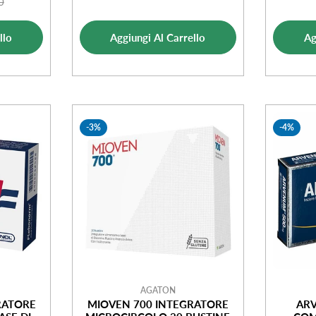
di
normale
0
o
o
vendita
ale
llo
Aggiungi Al Carrello
Ag
ta
-3%
-4%
AGATON
RATORE
MIOVEN 700 INTEGRATORE
ARV