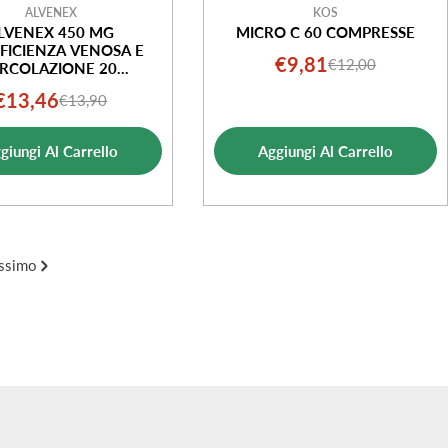
ALVENEX
KOS
LVENEX 450 MG
MICRO C 60 COMPRESSE
FICIENZA VENOSA E
€9,81
€12,00
Prezzo
Prezzo
IRCOLAZIONE 20
COMPRESSE
di
normale
€13,46
€13,90
Prezzo
Prezzo
vendita
di
normale
giungi Al Carrello
Aggiungi Al Carrello
vendita
ssimo