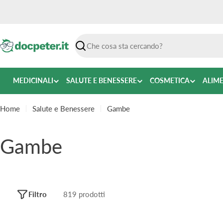
Vai
al
contenuto
Ricerca
MEDICINALI
SALUTE E BENESSERE
COSMETICA
ALIM
Home
Salute e Benessere
Gambe
C
Gambe
o
l
Filtro
819 prodotti
l