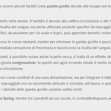
 essere piccoli fastidi come
gambe gonfie
dovute alle troppe ore in
to nelle donne. Il fastidio è dovuto alla cattiva circolazione o alle tr
a risalita del sangue, ma anche utilizzare prodotti specifici da massag
cifici, da assumere per via orale e topici, può apportare benefici notev
i sono le creme idratanti, mentre per eliminare le gambe gonfie è possi
ediata sensazione di freschezza e favoriscono la risalita del sangue.
nti, è possibile notare anche la pelle secca, si tratta di un effetto del
a giusta
ossigenazione
. In questi casi agire in modo mirato è molto 
la circolazione.
 non come sostituti di una sana alimentazione, ma per integrare il fa
 massaggiati con un movimento delicato e circolare, dal basso, e quind
 i disturbi delle gambe gonfie saranno subito leniti.
y
Spring
, mentre tra i prodotti ad uso locale, si contraddistinguono p