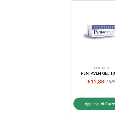
e
z
i
o
n
e
PENTAVEN
PENTAVEN GEL 1
:
€15,88
€15,9
Prezz
Prezz
di
norm
vendi
Aggiungi Al Carre