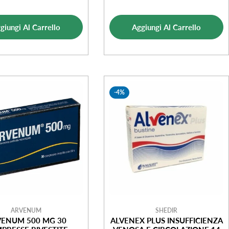
di
normale
di
normale
vendita
vendita
giungi Al Carrello
Aggiungi Al Carrello
-4%
ARVENUM
SHEDIR
ENUM 500 MG 30
ALVENEX PLUS INSUFFICIENZA