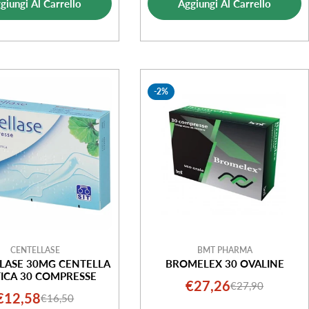
giungi Al Carrello
Aggiungi Al Carrello
vendita
-2%
CENTELLASE
BMT PHARMA
LASE 30MG CENTELLA
BROMELEX 30 OVALINE
TICA 30 COMPRESSE
€27,26
€27,90
Prezzo
Prezzo
€12,58
€16,50
Prezzo
Prezzo