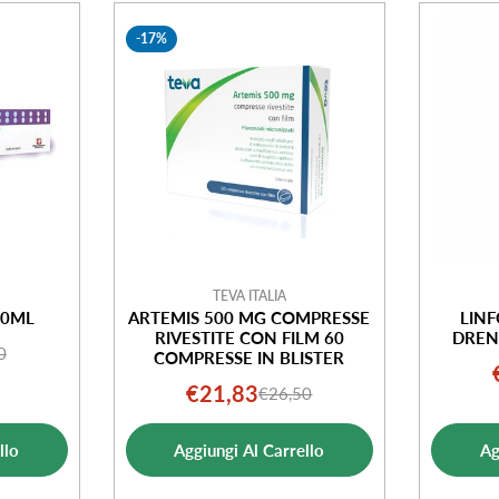
-17%
TEVA ITALIA
00ML
ARTEMIS 500 MG COMPRESSE
LIN
RIVESTITE CON FILM 60
DREN
0
o
o
COMPRESSE IN BLISTER
ale
€21,83
€26,50
Prezzo
Prezzo
ta
di
normale
llo
Aggiungi Al Carrello
Ag
vendita