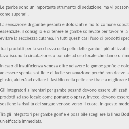
Le gambe sono un importante strumento di seduzione, ma vi possono
come superarli.
La sensazione di
gambe pesanti e doloranti
è molto comune soprattut
essenziale, il consiglio è di tenere le gambe sollevate per favorire l
evitare la secchezza cutanea. In tutti questi casi l'uso di prodotti spe
Tra i prodotti per la secchezza della pelle delle gambe i più utilizzat
favoriscono la circolazione, o pomate ad uso locale che danno un'imm
In caso di
insufficienza venosa
oltre ad avere le gambe gonfie e dolora
ad essere spenta, sottile e di facile squamazione perché non riceve l
giusto, aiuterà ad evitare il fastidio della pelle che tira e a migliorare 
Gli integratori alimentari per gambe pesanti devono essere utilizzati
prodotti ad uso locale come
pomate
o
spray
, invece, devono essere
sostiene la risalita del sangue venoso verso il cuore. In questo modo
Tra gli integratori per gambe gonfie è possibile scegliere la linea
Bod
un'efficacia immediata.