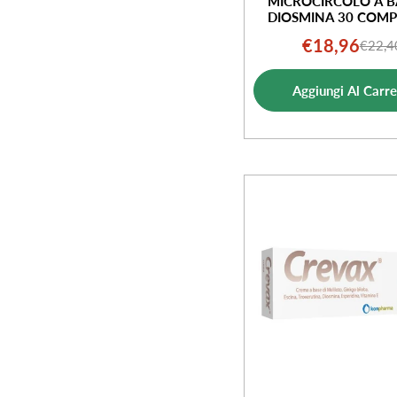
MICROCIRCOLO A B
DIOSMINA 30 COMP
€18,96
€22,4
Prezz
Prezz
di
norm
Aggiungi Al Carre
vendi