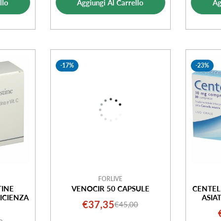
ta
llo
Aggiungi Al Carrello
Ag
vendita
-17%
-23%
FORLIVE
TINE
VENOCIR 50 CAPSULE
CENTEL
ICIENZA
ASIA
€37,35
€45,00
Prezzo
Prezzo