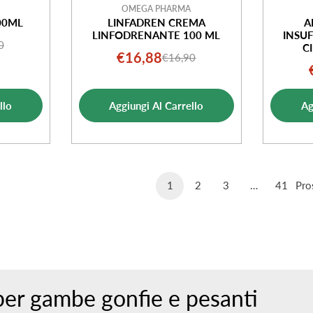
OMEGA PHARMA
00ML
LINFADREN CREMA
A
LINFODRENANTE 100 ML
INSUF
0
o
o
C
€16,88
€16,90
Prezzo
Prezzo
ale
di
normale
ta
vendita
llo
Aggiungi Al Carrello
Ag
1
2
3
…
41
Pro
per gambe gonfie e pesanti