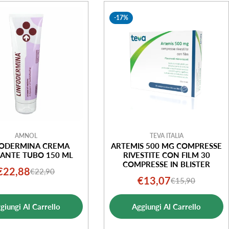
-17%
AMNOL
TEVA ITALIA
FODERMINA CREMA
ARTEMIS 500 MG COMPRESSE
ANTE TUBO 150 ML
RIVESTITE CON FILM 30
COMPRESSE IN BLISTER
€22,88
€22,90
Prezzo
Prezzo
€13,07
€15,90
Prezzo
Prezzo
di
normale
di
normale
vendita
giungi Al Carrello
Aggiungi Al Carrello
vendita