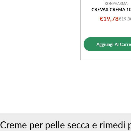
KONPHARMA
CREVAX CREMA 1
€19,78
€19,8
Prezz
Prezz
di
norm
vendi
Aggiungi Al Carre
Creme per pelle secca e rimedi 