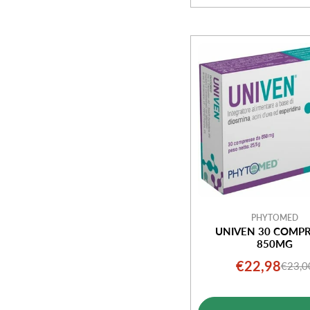
PHYTOMED
UNIVEN 30 COMPR
850MG
€22,98
€23,0
Prezz
Prezz
di
norm