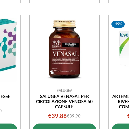
-19%
SALUGEA
ESSE
SALUGEA VENASAL PER
ARTEMI
CIRCOLAZIONE VENOSA 60
RIVE
CAPSULE
COMP
0
o
o
€39,88
€39,90
Prezzo
Prezzo
ale
di
normale