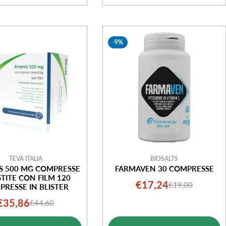
-9%
TEVA ITALIA
BIOSALTS
S 500 MG COMPRESSE
FARMAVEN 30 COMPRESSE
STITE CON FILM 120
€17,24
€19,00
Prezzo
Prezzo
RESSE IN BLISTER
di
normale
€35,86
€44,60
Prezzo
Prezzo
vendita
di
normale