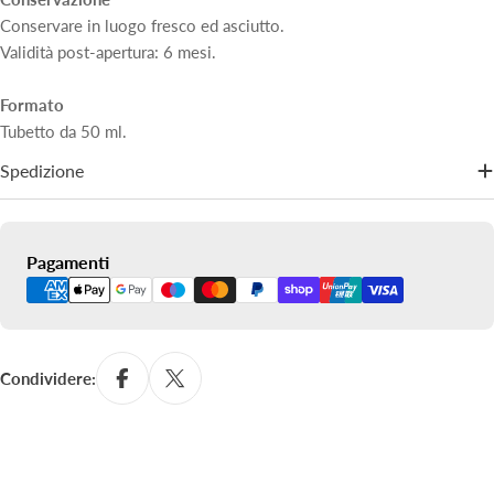
Conservare in luogo fresco ed asciutto.
Validità post-apertura: 6 mesi.
Formato
Tubetto da 50 ml.
Spedizione
Metodi
Pagamenti
di
pagamento
Condividere: