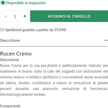
Disponibile in magazzino
Quantità
AGGIUNGI AL CARRELLO
Diminuisci La Quantità Per Rucen Crema Gel 50ml
Aumenta La Quantità Per Rucen Crema Gel
✌🏼 Spedizioni gratuite a partire da 39,99€!
Descrizione
Rucen Crema
Descrizione
Rucen Crema per la sua peculiarità è particolarmente indicato per
mantenere in buono stato la cute dei soggetti con disfunzione del
sistema venoso e linfatico periferico o con ematomi anche associati
ad edema. Inoltre, contribuisce a ridurre la sensazione di gambe
pesanti donando una piacevole sensazione di freschezza.
Dermatologicamente testato.
Componenti