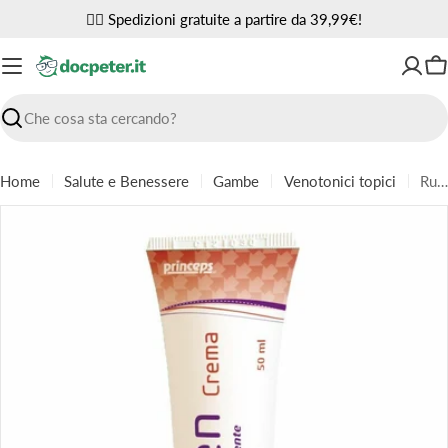
Vai
✌🏼 Spedizioni gratuite a partire da 39,99€!
al
contenuto
Ca
Ricerca
Home
Salute e Benessere
Gambe
Venotonici topici
Rucen crema gel 50ml
Passa
alle
informazioni
sul
prodotto
Apri supporto 0 in modalità modale