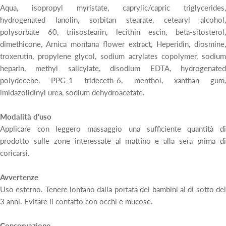
Aqua, isopropyl myristate, caprylic/capric triglycerides,
hydrogenated lanolin, sorbitan stearate, cetearyl alcohol,
polysorbate 60, triisostearin, lecithin escin, beta-sitosterol,
dimethicone, Arnica montana flower extract, Heperidin, diosmine,
troxerutin, propylene glycol, sodium acrylates copolymer, sodium
heparin, methyl salicylate, disodium EDTA, hydrogenated
polydecene, PPG-1 trideceth-6, menthol, xanthan gum,
imidazolidinyl urea, sodium dehydroacetate.
Modalità d'uso
Applicare con leggero massaggio una sufficiente quantità di
prodotto sulle zone interessate al mattino e alla sera prima di
coricarsi.
Avvertenze
Uso esterno. Tenere lontano dalla portata dei bambini al di sotto dei
3 anni. Evitare il contatto con occhi e mucose.
Conservazione