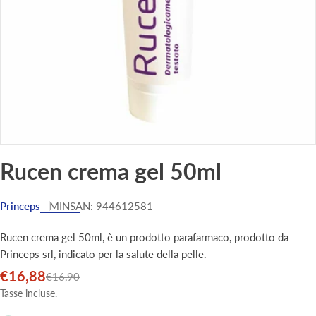
Rucen crema gel 50ml
Princeps
MINSAN:
944612581
Rucen crema gel 50ml, è un prodotto parafarmaco, prodotto da
Princeps srl, indicato per la salute della pelle.
€16,88
Prezzo
Prezzo
€16,90
di
normale
Tasse incluse.
vendita