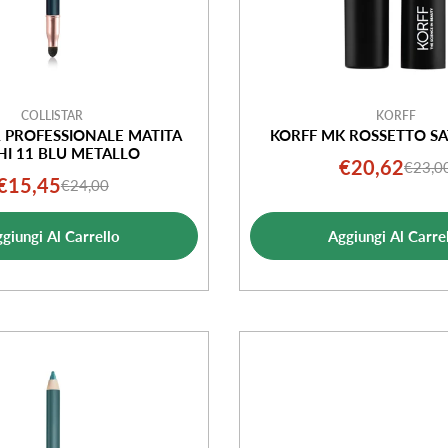
COLLISTAR
KORFF
R PROFESSIONALE MATITA
KORFF MK ROSSETTO SAT
I 11 BLU METALLO
€20,62
€23,0
Prezz
Prezz
€15,45
€24,00
Prezzo
Prezzo
di
norma
di
normale
vendi
giungi Al Carrello
Aggiungi Al Carre
vendita