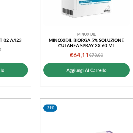
MINOXIDIL
 02 A/I23
MINOXIDIL BIORGA 5% SOLUZIONE
CUTANEA SPRAY 3X 60 ML
0
o
o
€64,11
€73,00
Prezzo
Prezzo
le
di
normale
ta
llo
Aggiungi Al Carrello
vendita
-21%