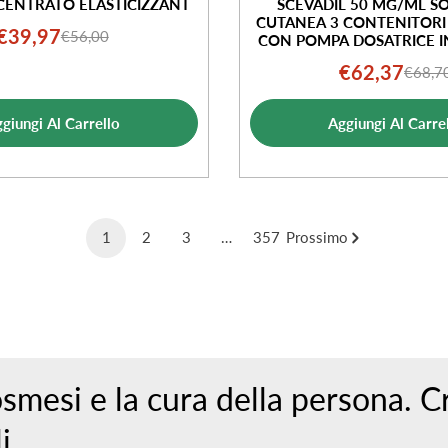
ENTRATO ELASTICIZZANT
SCEVADIL 50 MG/ML S
CUTANEA 3 CONTENITORI
€39,97
€56,00
Prezzo
Prezzo
CON POMPA DOSATRICE IN
ML
di
normale
€62,37
€68,7
Prezz
Prezz
vendita
di
norma
giungi Al Carrello
Aggiungi Al Carre
vendi
1
2
3
…
357
Prossimo
osmesi e la cura della persona. C
i