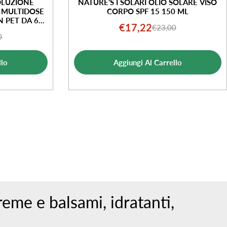
OLUZIONE
NATURE'S I SOLARI OLIO SOLARE VISO
 MULTIDOSE
CORPO SPF 15 150 ML
 PET DA 60
€17,22
€23,00
Prezzo
Prezzo
0
o
o
di
normale
le
vendita
llo
Aggiungi Al Carrello
ta
reme e balsami, idratanti,