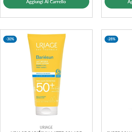
vendita
Aggiungi Al Carrello
Ag
-30%
-28%
URIAGE