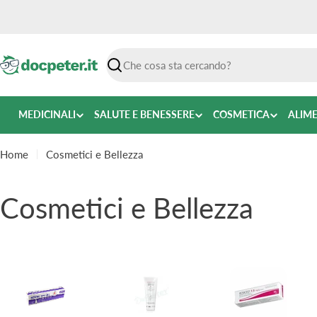
Vai
al
contenuto
Ricerca
MEDICINALI
SALUTE E BENESSERE
COSMETICA
ALIM
Home
Cosmetici e Bellezza
C
Cosmetici e Bellezza
o
l
l