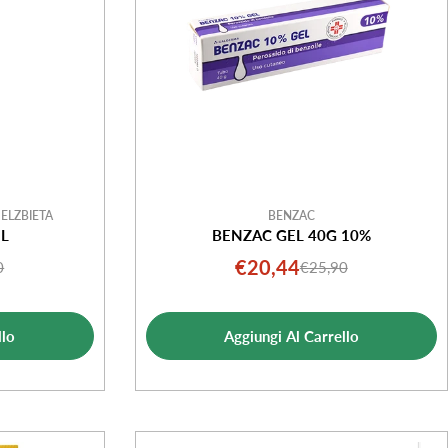
ELZBIETA
BENZAC
L
BENZAC GEL 40G 10%
€20,44
0
€25,90
o
o
Prezzo
Prezzo
le
di
normale
ta
vendita
llo
Aggiungi Al Carrello