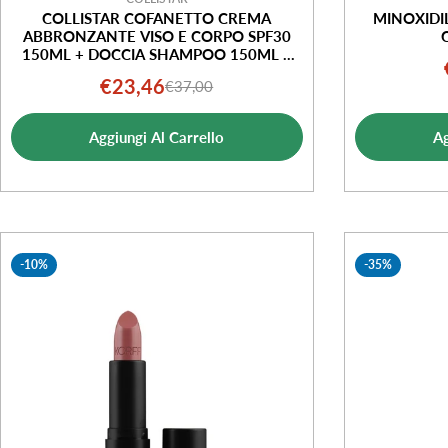
COLLISTAR COFANETTO CREMA
MINOXIDI
ABBRONZANTE VISO E CORPO SPF30
150ML + DOCCIA SHAMPOO 150ML +
POCHETTE
€23,46
€37,00
Prezzo
Prezzo
di
normale
Aggiungi Al Carrello
Ag
vendita
-10%
-35%