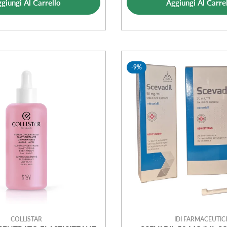
vendita
vendi
giungi Al Carrello
Aggiungi Al Carre
-9%
COLLISTAR
IDI FARMACEUTICI