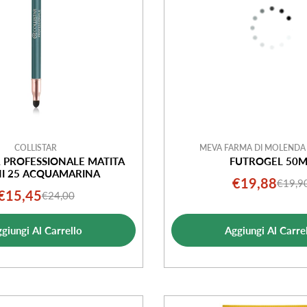
COLLISTAR
MEVA FARMA DI MOLENDA 
R PROFESSIONALE MATITA
FUTROGEL 50M
I 25 ACQUAMARINA
€19,88
€19,9
Prezz
Prezz
€15,45
€24,00
Prezzo
Prezzo
di
norma
di
normale
vendi
giungi Al Carrello
Aggiungi Al Carre
vendita