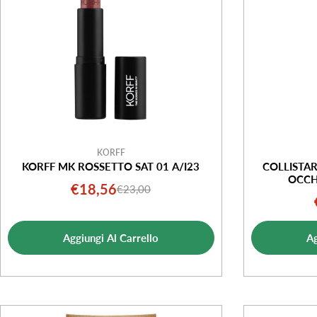
KORFF
KORFF MK ROSSETTO SAT 01 A/I23
COLLISTA
OCCH
€18,56
€23,00
Prezzo
Prezzo
di
normale
vendita
Aggiungi Al Carrello
Ag