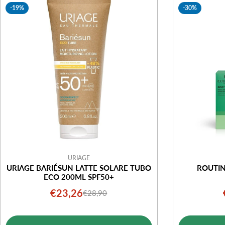
-19%
-30%
URIAGE
URIAGE BARIÉSUN LATTE SOLARE TUBO
ROUTIN
ECO 200ML SPF50+
€23,26
€28,90
Prezzo
Prezzo
di
normale