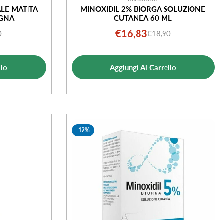
LE MATITA
MINOXIDIL 2% BIORGA SOLUZIONE
OGNA
CUTANEA 60 ML
€16,83
0
€18,90
o
o
Prezzo
Prezzo
le
di
normale
ta
vendita
llo
Aggiungi Al Carrello
-12%