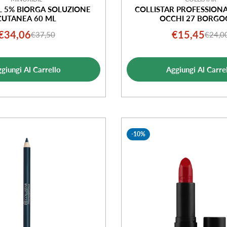
L 5% BIORGA SOLUZIONE
COLLISTAR PROFESSIONA
CUTANEA 60 ML
OCCHI 27 BORG
€34,06
€15,45
€37,50
€24,0
Prezzo
Prezzo
Prezz
Prezz
di
normale
di
norma
vendita
vendi
giungi Al Carrello
Aggiungi Al Carre
-10%