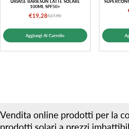
URIAGE BARIÉSUN LATTE SOLARE
SUPERCONC
100ML SPF50+
€19,28
€27,90
Prezzo
Prezzo
di
normale
vendita
Aggiungi Al Carrello
Ag
Vendita online prodotti per la c
prodotti solari a prezzi imbattibil