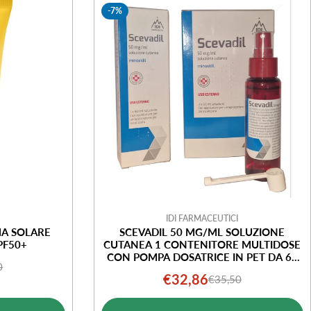
-7%
IDI FARMACEUTICI
MA SOLARE
SCEVADIL 50 MG/ML SOLUZIONE
PF50+
CUTANEA 1 CONTENITORE MULTIDOSE
CON POMPA DOSATRICE IN PET DA 60
0
o
o
ML
€32,86
€35,50
Prezzo
Prezzo
le
di
normale