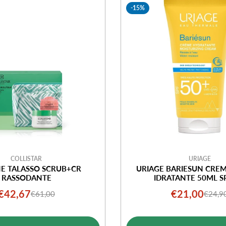
-15%
COLLISTAR
URIAGE
E TALASSO SCRUB+CR
URIAGE BARIESUN CRE
RASSODANTE
IDRATANTE 50ML S
€42,67
€21,00
€61,00
€24,9
Prezzo
Prezzo
Prezz
Prezz
di
normale
di
norma