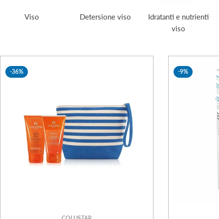
e
Viso
Detersione viso
Idratanti e nutrienti
viso
z
i
-36%
-9%
o
n
e
:
COLLISTAR