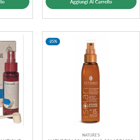
ta
llo
Aggiungi Al Carrello
vendita
-25%
NATURE'S