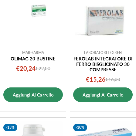
MAR-FARMA
LABORATORI LEGREN
OLIMAG 20 BUSTINE
FEROLAB INTEGRATORE DI
FERRO BISGLICINATO 30
€20,24
€22,00
Prezzo
Prezzo
COMPRESSE
di
normale
€15,26
€16,00
Prezzo
Prezzo
vendita
di
normale
Aggiungi Al Carrello
Aggiungi Al Carrello
vendita
-13%
-10%