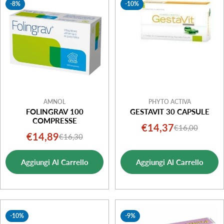
-8%
-10%
AMNOL
PHYTO ACTIVA
FOLINGRAV 100
GESTAVIT 30 CAPSULE
COMPRESSE
€14,37
€16,00
Prezzo
Prezzo
€14,89
€16,30
Prezzo
Prezzo
di
normale
di
normale
vendita
Aggiungi Al Carrello
Aggiungi Al Carrello
vendita
-10%
-9%