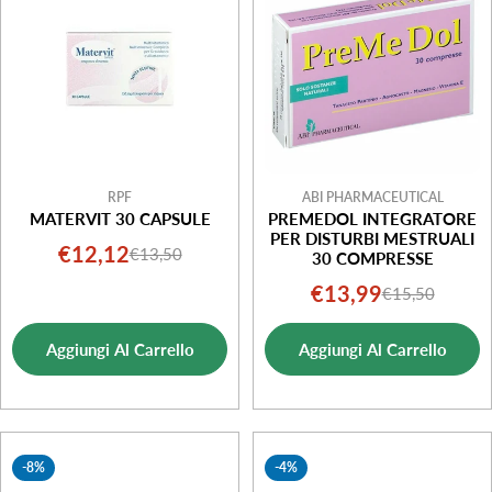
RPF
ABI PHARMACEUTICAL
MATERVIT 30 CAPSULE
PREMEDOL INTEGRATORE
PER DISTURBI MESTRUALI
€12,12
€13,50
Prezzo
Prezzo
30 COMPRESSE
di
normale
€13,99
€15,50
Prezzo
Prezzo
vendita
di
normale
Aggiungi Al Carrello
Aggiungi Al Carrello
vendita
-8%
-4%