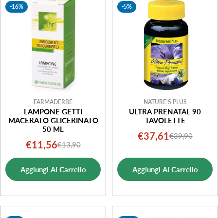
-16%
-5%
FARMADERBE
NATURE'S PLUS
LAMPONE GETTI
ULTRA PRENATAL 90
MACERATO GLICERINATO
TAVOLETTE
50 ML
€37,61
€39,90
Prezzo
Prezzo
€11,56
€13,90
Prezzo
Prezzo
di
normale
di
normale
vendita
Aggiungi Al Carrello
Aggiungi Al Carrello
vendita