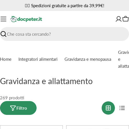
Vai
✌🏼 Spedizioni gratuite a partire da 39,99€!
al
contenuto
Ca
Ricerca
Gravi
Home
Integratori alimentari
Gravidanza e menopausa
e
allat
C
Gravidanza e allattamento
o
l
269 prodotti
l
Filtro
e
z