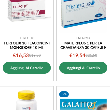
FERFOLIX
ENFARMA
FERFOLIX 10 FLACONCINI
MATERPLUS 1 PER LA
MONODOSE 10 ML
GRAVIDANZA 30 CAPSULE
€16,53
€19,54
€18,50
€21,50
Prezzo
Prezzo
Prezzo
Prezzo
di
normale
di
normale
Aggiungi Al Carrello
Aggiungi Al Carrello
vendita
vendita
-5%