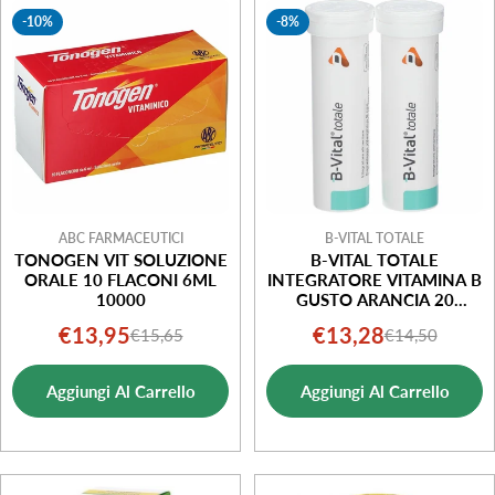
-10%
-8%
i
o
n
e
:
ABC FARMACEUTICI
B-VITAL TOTALE
TONOGEN VIT SOLUZIONE
B-VITAL TOTALE
ORALE 10 FLACONI 6ML
INTEGRATORE VITAMINA B
10000
GUSTO ARANCIA 20
COMPRESSE
€13,95
€13,28
€15,65
€14,50
Prezzo
Prezzo
Prezzo
Prezzo
EFFERVESCENTI
di
normale
di
normale
Aggiungi Al Carrello
Aggiungi Al Carrello
vendita
vendita