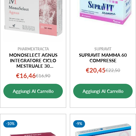
PHARMEXTRACTA
SUPRAVIT
MONOSELECT AGNUS
SUPRAVIT MAMMA 60
INTEGRATORE CICLO
COMPRESSE
MESTRUALE 30
€20,45
€22,50
Prezzo
Prezzo
COMPRESSE
€16,46
€16,90
Prezzo
Prezzo
di
normale
di
normale
vendita
Aggiungi Al Carrello
Aggiungi Al Carrello
vendita
-10%
-9%