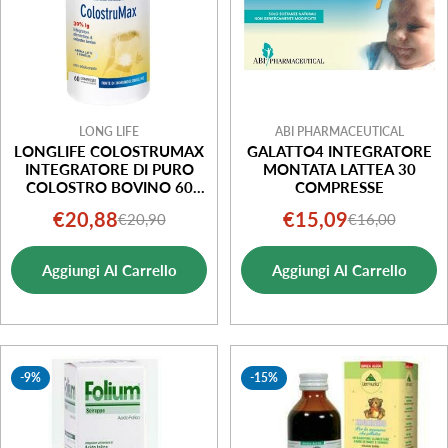
LONG LIFE
ABI PHARMACEUTICAL
LONGLIFE COLOSTRUMAX
GALATTO4 INTEGRATORE
INTEGRATORE DI PURO
MONTATA LATTEA 30
COLOSTRO BOVINO 60
COMPRESSE
COMPRESSE MASTICABILI
€20,88
€15,09
€20,90
€16,00
Prezzo
Prezzo
Prezzo
Prezzo
di
normale
di
normale
Aggiungi Al Carrello
Aggiungi Al Carrello
vendita
vendita
-9%
-15%