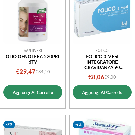
SANTIVERI
FOLICO
OLIO OENOTERA 220PRL
FOLICO 3 MESI
STV
INTEGRATORE
GRAVIDANZA 90
€29,47
€34,10
Prezzo
Prezzo
COMPRESSE
€8,06
€9,00
Prezzo
Prezzo
di
normale
di
normale
vendita
Aggiungi Al Carrello
Aggiungi Al Carrello
vendita
-2%
-9%