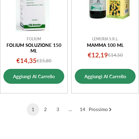
FOLIUM
LEMURIA S.R.L.
FOLIUM SOLUZIONE 150
MAMMA 100 ML
ML
€12,19
€14,50
Prezzo
Prezzo
€14,35
€15,80
Prezzo
Prezzo
di
normale
di
normale
vendita
Aggiungi Al Carrello
Aggiungi Al Carrello
vendita
1
2
3
…
14
Prossimo