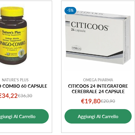
-5%
NATURE'S PLUS
OMEGA PHARMA
O COMBO 60 CAPSULE
CITICOOS 24 INTEGRATORE
CEREBRALE 24 CAPSULE
€34,22
€36,30
Prezzo
Prezzo
€19,80
€20,90
Prezzo
Prezzo
di
normale
di
normale
vendita
giungi Al Carrello
Aggiungi Al Carrello
vendita