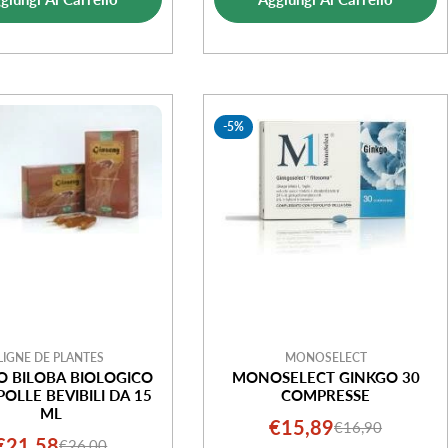
vendita
-5%
LIGNE DE PLANTES
MONOSELECT
O BILOBA BIOLOGICO
MONOSELECT GINKGO 30
OLLE BEVIBILI DA 15
COMPRESSE
ML
€15,89
€16,90
Prezzo
Prezzo
€21,58
€26,00