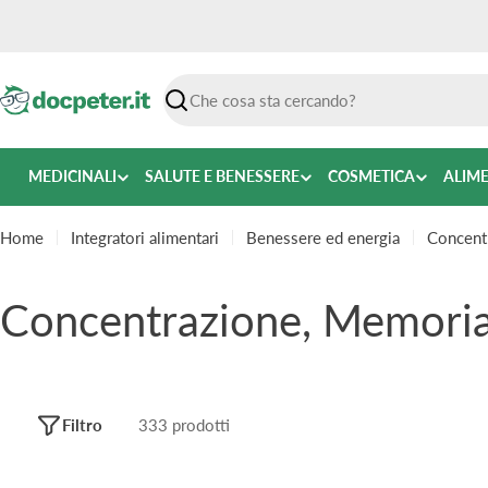
Vai
al
contenuto
Ricerca
MEDICINALI
SALUTE E BENESSERE
COSMETICA
ALIM
Home
Integratori alimentari
Benessere ed energia
Concent
C
Concentrazione, Memoria
o
l
Filtro
333 prodotti
l