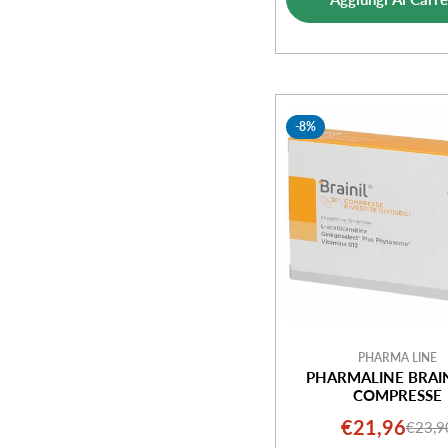
-8%
PHARMA LINE
PHARMALINE BRAIN
COMPRESSE
€21,96
€23,9
Prezz
Prezz