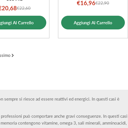
€16,96
€22,90
Prezzo
Prezzo
€20,68
€22,60
Prezzo
Prezzo
di
normale
di
normale
vendita
giungi Al Carrello
Aggiungi Al Carrello
vendita
ssimo
sempre si riesce ad essere reattivi ed energici. In questi casi è
e professioni può comportare anche gravi conseguenze. In questi casi
ri memoria contengono vitamine, omega 3, sali minerali, amminoacidi,