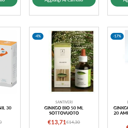
-4%
-17%
SANTIVERI
IL 30
GINKGO BIO 50 ML
GINKG
SOTTOVUOTO
20 AMP
€13,71
0
€14,30
o
o
Prezzo
Prezzo