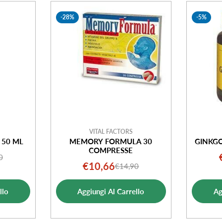
-28%
-5%
VITAL FACTORS
 50 ML
MEMORY FORMULA 30
GINKG
COMPRESSE
0
o
o
€10,66
€14,90
Prezzo
Prezzo
ale
di
normale
ta
llo
Aggiungi Al Carrello
Ag
vendita