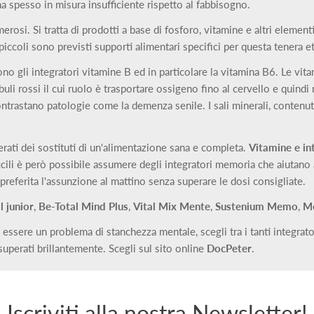
 spesso in misura insufficiente rispetto al fabbisogno.
si. Si tratta di prodotti a base di fosforo, vitamine e altri elementi 
ù piccoli sono previsti supporti alimentari specifici per questa tenera et
no gli integratori vitamine B ed in particolare la vitamina B6. Le vi
uli rossi il cui ruolo è trasportare ossigeno fino al cervello e quin
ntrastano patologie come la demenza senile. I sali minerali, contenuti
ati dei sostituti di un'alimentazione sana e completa.
Vitamine e in
icili è però possibile assumere degli integratori memoria che aiutano a
preferita l'assunzione al mattino senza superare le dosi consigliate.
l junior
,
Be-Total Mind Plus
,
Vital Mix Mente
,
Sustenium Memo
,
M
essere un problema di stanchezza mentale, scegli tra i tanti integrato
superati brillantemente. Scegli sul sito online
DocPeter
.
Iscriviti alla nostra Newsletter!