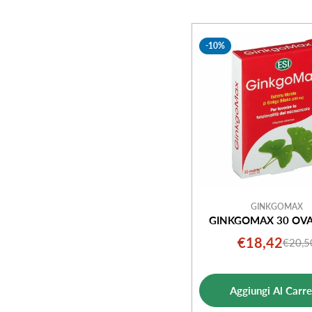
-10%
GINKGOMAX
GINKGOMAX 30 OVA
€18,42
€20,5
Prezz
Prezz
di
norm
vendi
Aggiungi Al Carre