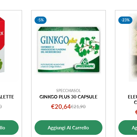
-5%
-23%
SPECCHIASOL
LETTE
GINKGO PLUS 30 CAPSULE
ELE
C
€20,64
0
€21,90
o
o
Prezzo
Prezzo
ale
di
normale
ta
vendita
llo
Aggiungi Al Carrello
Ag