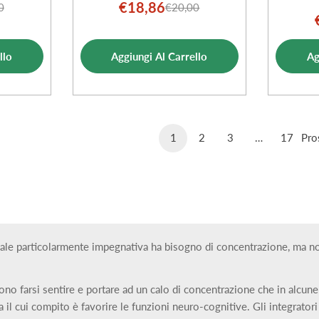
€18,86
0
€20,00
o
o
Prezzo
Prezzo
ale
di
normale
ta
vendita
llo
Aggiungi Al Carrello
Ag
1
2
3
…
17
Pro
nale particolarmente impegnativa ha bisogno di concentrazione, ma non 
no farsi sentire e portare ad un calo di concentrazione che in alcun
 il cui compito è favorire le funzioni neuro-cognitive. Gli integrato