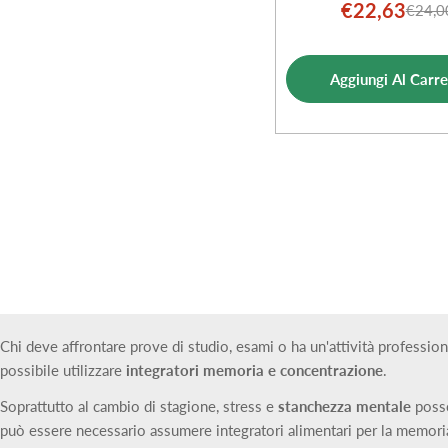
€22,63
€24,0
Prezz
Prezz
di
norm
vendi
Aggiungi Al Carre
Chi deve affrontare prove di studio, esami o ha un'attività professio
possibile utilizzare
integratori memoria e concentrazione
.
Soprattutto al cambio di stagione, stress e
stanchezza mentale
posso
può essere necessario assumere integratori alimentari per la memoria