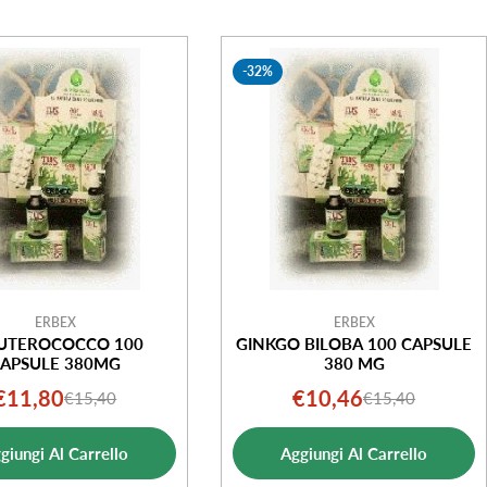
-32%
ERBEX
ERBEX
UTEROCOCCO 100
GINKGO BILOBA 100 CAPSULE
APSULE 380MG
380 MG
€11,80
€10,46
€15,40
€15,40
Prezzo
Prezzo
Prezzo
Prezzo
di
normale
di
normale
giungi Al Carrello
Aggiungi Al Carrello
vendita
vendita