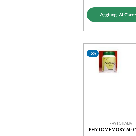
di
norm
vendi
Aggiungi Al Carre
-5%
PHYTOITALIA
PHYTOMEMORY 60 C