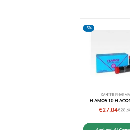
-5%
KANTER PHARMA
FLAMOS 10 FLACO
€27,04
€28,6
Prezz
Prezz
di
norm
vendi
Aggiungi Al Carre