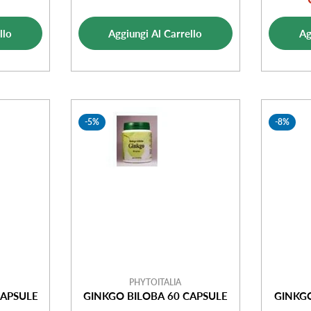
ale
di
normale
ta
vendita
llo
Aggiungi Al Carrello
Ag
-5%
-8%
PHYTOITALIA
APSULE
GINKGO BILOBA 60 CAPSULE
GINKGO