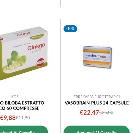
-10%
KOS
ERREKAPPA EUROTERAPICI
O BILOBA ESTRATTO
VASOBRAIN PLUS 24 CAPSULE
CO 60 COMPRESSE
€22,47
€25,00
Prezzo
Prezzo
€9,88
€11,90
Prezzo
Prezzo
di
normale
di
normale
vendita
giungi Al Carrello
Aggiungi Al Carrello