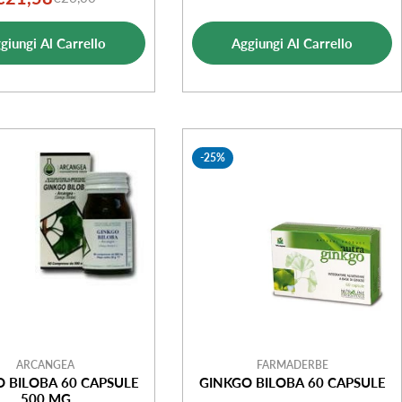
Prezzo
Prezzo
di
normale
di
normale
vendita
giungi Al Carrello
Aggiungi Al Carrello
vendita
-25%
ARCANGEA
FARMADERBE
 BILOBA 60 CAPSULE
GINKGO BILOBA 60 CAPSULE
500 MG