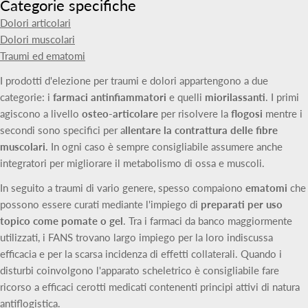
Categorie specifiche
Dolori articolari
Dolori muscolari
Traumi ed ematomi
I prodotti d'elezione per traumi e dolori appartengono a due
categorie: i
farmaci antinfiammatori
e quelli
miorilassanti
. I primi
agiscono a livello
osteo-articolare
per risolvere la
flogosi
mentre i
secondi sono specifici per a
llentare la contrattura delle fibre
muscolari.
In ogni caso è sempre consigliabile assumere anche
integratori per migliorare il metabolismo di ossa e muscoli.
In seguito a traumi di vario genere, spesso compaiono
ematomi
che
possono essere curati mediante l'impiego di
preparati per uso
topico come pomate o gel
. Tra i farmaci da banco maggiormente
utilizzati, i FANS trovano largo impiego per la loro indiscussa
efficacia e per la scarsa incidenza di effetti collaterali. Quando i
disturbi coinvolgono l'apparato scheletrico è consigliabile fare
ricorso a efficaci cerotti medicati contenenti principi attivi di natura
antiflogistica.