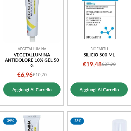
o
n
e
:
VEGETALLUMINA
BIOEARTH
VEGETALLUMINA
SILICIO 500 ML
ANTIDOLORE 10% GEL 50
€19,48
€27,90
Prezzo
Prezzo
G
di
normale
€6,96
€10,70
Prezzo
Prezzo
vendita
di
normale
Aggiungi Al Carrello
Aggiungi Al Carrello
vendita
-39%
-23%