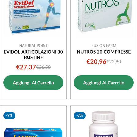
NATURAL POINT
FUSION FARM
EVIDOL ARTICOLAZIONI 30
NUTROS 20 COMPRESSE
BUSTINE
€20,96
€22,90
Prezzo
Prezzo
€27,37
€36,50
Prezzo
Prezzo
di
normale
di
normale
vendita
Aggiungi Al Carrello
Aggiungi Al Carrello
vendita
-9%
-7%