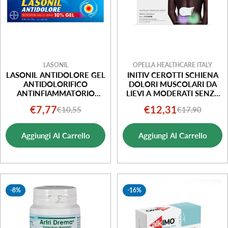
LASONIL
OPELLA HEALTHCARE ITALY
LASONIL ANTIDOLORE GEL
INITIV CEROTTI SCHIENA
ANTIDOLORIFICO
DOLORI MUSCOLARI DA
ANTINFIAMMATORIO
LIEVI A MODERATI SENZA
DOLORI MUSCOLARI 50G
MEDICINALI 3 PEZZI
€7,77
€12,31
€10,55
€17,90
Prezzo
Prezzo
Prezzo
Prezzo
di
normale
di
normale
Aggiungi Al Carrello
Aggiungi Al Carrello
vendita
vendita
-8%
-16%