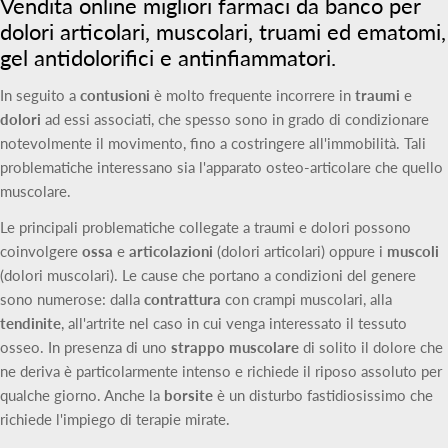
Vendita online migliori farmaci da banco per
dolori articolari, muscolari, truami ed ematomi,
gel antidolorifici e antinfiammatori.
In seguito a
contusioni
è molto frequente incorrere in
traumi
e
dolori
ad essi associati, che spesso sono in grado di condizionare
notevolmente il movimento, fino a costringere all'immobilità. Tali
problematiche interessano sia l'apparato osteo-articolare che quello
muscolare.
Le principali problematiche collegate a traumi e dolori possono
coinvolgere
ossa
e
articolazioni
(dolori articolari) oppure i
muscoli
(dolori muscolari). Le cause che portano a condizioni del genere
sono numerose: dalla
contrattura
con crampi muscolari, alla
tendinite
, all'artrite nel caso in cui venga interessato il tessuto
osseo. In presenza di uno
strappo muscolare
di solito il dolore che
ne deriva è particolarmente intenso e richiede il riposo assoluto per
qualche giorno. Anche la
borsite
è un disturbo fastidiosissimo che
richiede l'impiego di terapie mirate.