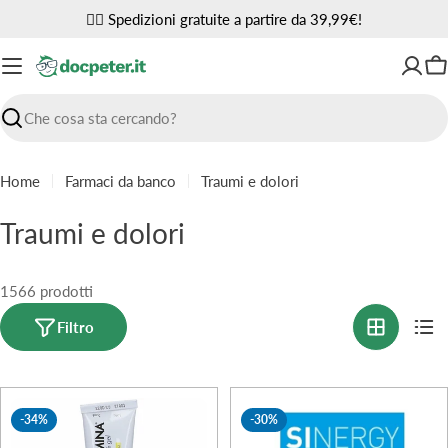
Vai
✌🏼 Spedizioni gratuite a partire da 39,99€!
al
contenuto
Ca
Ricerca
Home
Farmaci da banco
Traumi e dolori
C
Traumi e dolori
o
l
1566 prodotti
l
Filtro
e
z
-34%
-30%
i