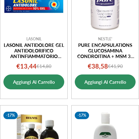
LASONIL
NESTLE'
LASONIL ANTIDOLORE GEL
PURE ENCAPSULATIONS
ANTIDOLORIFICO
GLUCOSAMINA
ANTINFIAMMATORIO
CONDROITINA + MSM 30
DOLORI MUSCOLARI 120G
CAPSULE
€13,44
€38,58
€14,80
€41,90
Prezzo
Prezzo
Prezzo
Prezzo
di
normale
di
normale
Aggiungi Al Carrello
Aggiungi Al Carrello
vendita
vendita
-17%
-17%