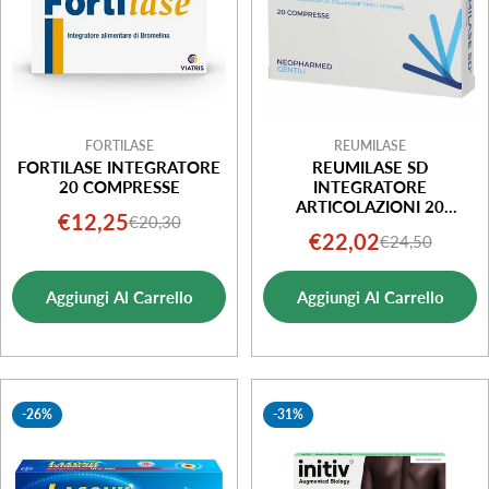
FORTILASE
REUMILASE
FORTILASE INTEGRATORE
REUMILASE SD
20 COMPRESSE
INTEGRATORE
ARTICOLAZIONI 20
€12,25
€20,30
Prezzo
Prezzo
COMPRESSE
€22,02
€24,50
Prezzo
Prezzo
di
normale
di
normale
vendita
Aggiungi Al Carrello
Aggiungi Al Carrello
vendita
-26%
-31%