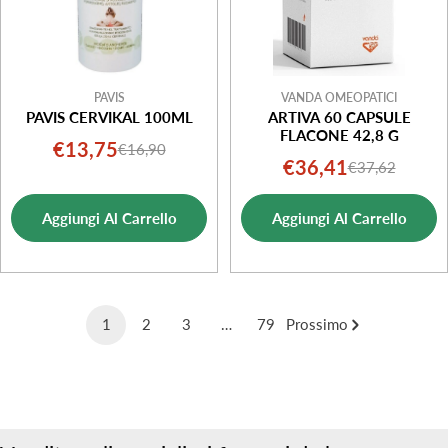
PAVIS
VANDA OMEOPATICI
PAVIS CERVIKAL 100ML
ARTIVA 60 CAPSULE
FLACONE 42,8 G
€13,75
€16,90
Prezzo
Prezzo
€36,41
€37,62
Prezzo
Prezzo
di
normale
di
normale
vendita
Aggiungi Al Carrello
Aggiungi Al Carrello
vendita
1
2
3
…
79
Prossimo