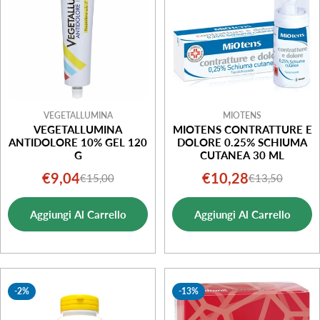
VEGETALLUMINA
MIOTENS
VEGETALLUMINA
MIOTENS CONTRATTURE E
ANTIDOLORE 10% GEL 120
DOLORE 0.25% SCHIUMA
G
CUTANEA 30 ML
€9,04
€10,28
€15,00
€13,50
Prezzo
Prezzo
Prezzo
Prezzo
di
normale
di
normale
Aggiungi Al Carrello
Aggiungi Al Carrello
vendita
vendita
-2%
-13%