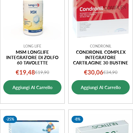
LONG LIFE
CONDRONIL
MSM LONGLIFE
CONDRONIL COMPLEX
INTEGRATORE DI ZOLFO
INTEGRATORE
60 TAVOLETTE
CARTILAGINE 30 BUSTINE
€19,48
€30,06
€19,90
€34,90
Prezzo
Prezzo
Prezzo
Prezzo
di
normale
di
normale
Aggiungi Al Carrello
Aggiungi Al Carrello
vendita
vendita
-25%
-8%