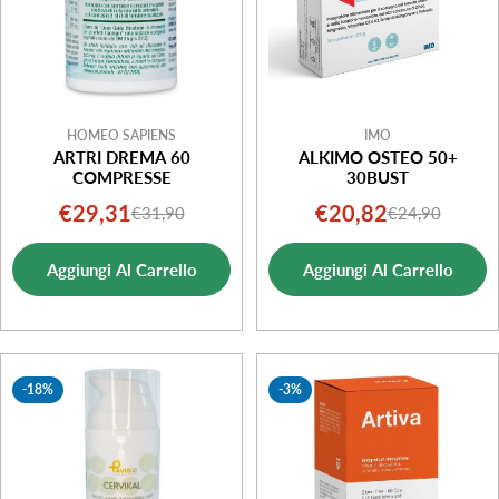
HOMEO SAPIENS
IMO
ARTRI DREMA 60
ALKIMO OSTEO 50+
COMPRESSE
30BUST
€29,31
€20,82
€31,90
€24,90
Prezzo
Prezzo
Prezzo
Prezzo
di
normale
di
normale
Aggiungi Al Carrello
Aggiungi Al Carrello
vendita
vendita
-18%
-3%