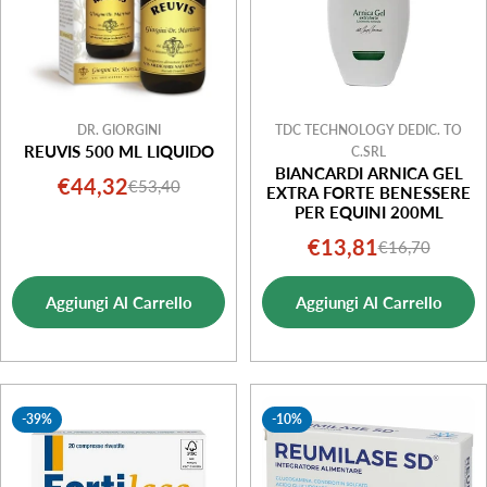
DR. GIORGINI
TDC TECHNOLOGY DEDIC. TO
REUVIS 500 ML LIQUIDO
C.SRL
BIANCARDI ARNICA GEL
€44,32
€53,40
Prezzo
Prezzo
EXTRA FORTE BENESSERE
PER EQUINI 200ML
di
normale
€13,81
€16,70
Prezzo
Prezzo
vendita
di
normale
Aggiungi Al Carrello
Aggiungi Al Carrello
vendita
-39%
-10%