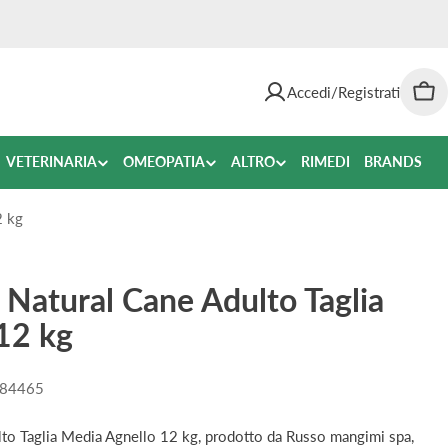
Accedi/Registrati
Car
VETERINARIA
OMEOPATIA
ALTRO
RIMEDI
BRANDS
2 kg
 Natural Cane Adulto Taglia
12 kg
84465
to Taglia Media Agnello 12 kg, prodotto da Russo mangimi spa,