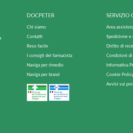
DOCPETER
SERVIZIO 
Chi siamo
Area assisten
Contatti
Spedizione e
a
Reso facile
Diritto di rec
I consigli del farmacista
Condizioni di
Naviga per rimedio
Informativa P
Naviga per brand
Cookie Polic
Avvisi sui pro