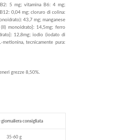
 B2: 5 mg; vitamina B6: 4 mg;
B12: 0,04 mg; cloruro di colina:
 monoidrato): 43,7 mg; manganese
(II) monoidrato]: 14,5mg; ferro
idrato]: 12,8mg; iodio (iodato di
L-metionina, tecnicamente pura:
ceneri grezze 8,50%.
giornaliera consigliata
35-60 g