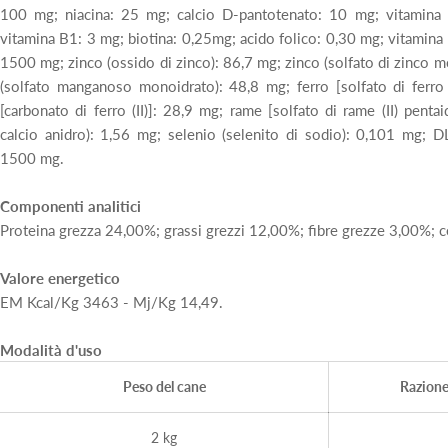
100 mg; niacina: 25 mg; calcio D-pantotenato: 10 mg; vitamina
vitamina B1: 3 mg; biotina: 0,25mg; acido folico: 0,30 mg; vitamina 
1500 mg; zinco (ossido di zinco): 86,7 mg; zinco (solfato di zinco
(solfato manganoso monoidrato): 48,8 mg; ferro [solfato di ferro 
[carbonato di ferro (II)]: 28,9 mg; rame [solfato di rame (II) penta
calcio anidro): 1,56 mg; selenio (selenito di sodio): 0,101 mg; D
1500 mg.
Componenti analitici
Proteina grezza 24,00%; grassi grezzi 12,00%; fibre grezze 3,00%; 
Valore energetico
EM Kcal/Kg 3463 - Mj/Kg 14,49.
Modalità d'uso
Peso del cane
Razione 
2 kg