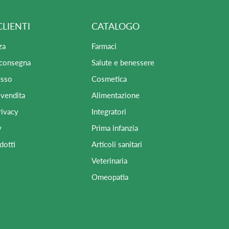
CLIENTI
CATALOGO
za
Farmaci
 consegna
Salute e benessere
esso
Cosmetica
 vendita
Alimentazione
rivacy
Integratori
y
Prima infanzia
dotti
Articoli sanitari
Veterinaria
Omeopatia