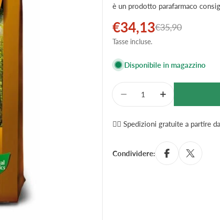
è un prodotto parafarmaco consigl
€34,13
Prezzo
Prezzo
€35,90
Tasse incluse.
di
normale
vendita
Disponibile in magazzino
Quantità
Diminuisci La Quantità 
Aumenta La Qu
✌🏼 Spedizioni gratuite a partire 
Condividere: