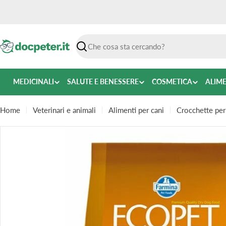
Vai
al
contenuto
Ricerca
MEDICINALI
SALUTE E BENESSERE
COSMETICA
ALIM
Home
Veterinari e animali
Alimenti per cani
Crocchette per
Passa
alle
informazioni
sul
prodotto