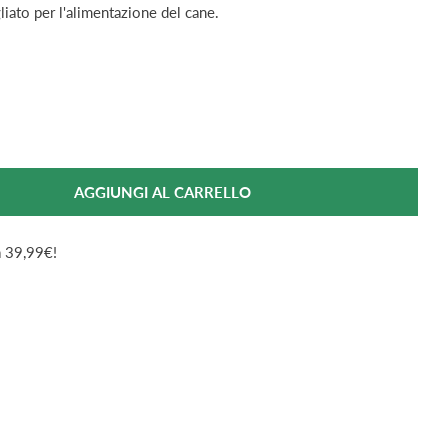
iato per l'alimentazione del cane.
AGGIUNGI AL CARRELLO
Per Farmina Ecopet Natural Cane Adulto Taglia Media Ag
antità Per Farmina Ecopet Natural Cane Adulto Taglia 
da 39,99€!