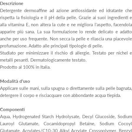
Descrizione
Detergente dermoaffine ad azione antiossidante ed idratante che
rispetta la fisiologia e il pH della pelle. Grazie ai suoi ingredienti e
alla vitamina E, non altera la cute e ne migliora l'aspetto, facendola
apparire più sana. La sua formulazione lo rende delicato e adatto
anche per uso frequente. Non secca la pelle e rilascia una piacevole
profumazione. Adatto alle principali tipologie di pelle.
Studiato per minimizzare il rischio di allergie. Testato per nichel e
metalli pesanti. Dermatologicamente testato.
Prodotto al 100% in Italia.
Modalità d'uso
Applicare sulle mani, sulla spugna o direttamente sulla pelle bagnata,
detergere il corpo e risciacquare con abbondante acqua tiepida.
Componenti
Aqua, Hydrogenated Starch Hydrolysate, Decyl Glucoside, Sodium
Lauroyl Glutamate, Cocamidopropyl Betaine, Sodium Cocoyl
Glutamate, Acrylates/C10-30 Alkyl Acrylate Crosspolymer, Benzyl