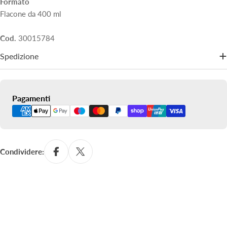
Formato
Flacone da 400 ml
Cod.
30015784
Spedizione
Metodi
Pagamenti
di
pagamento
Condividere: