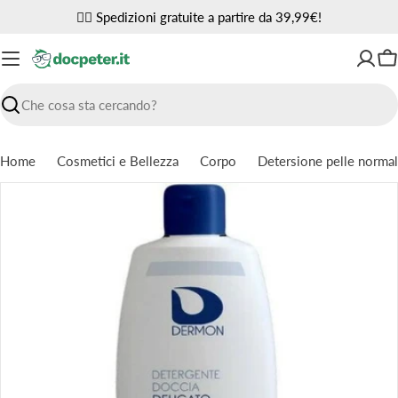
Vai
✌🏼 Spedizioni gratuite a partire da 39,99€!
al
contenuto
Ca
Ricerca
Home
Cosmetici e Bellezza
Corpo
Detersione pelle norma
Passa
alle
informazioni
sul
prodotto
Apri supporto 0 in modalità modale