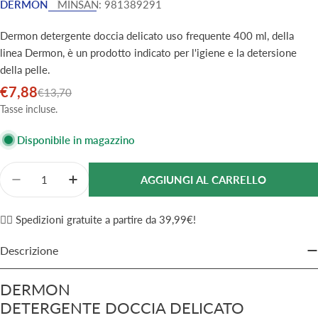
DERMON
MINSAN:
981389291
Dermon detergente doccia delicato uso frequente 400 ml, della
linea Dermon, è un prodotto indicato per l'igiene e la detersione
della pelle.
€7,88
Prezzo
Prezzo
€13,70
di
normale
Tasse incluse.
vendita
Disponibile in magazzino
Quantità
AGGIUNGI AL CARRELLO
Diminuisci La Quantità Per Dermon Detergente Docc
Aumenta La Quantità Per Dermon Detergen
✌🏼 Spedizioni gratuite a partire da 39,99€!
Descrizione
DERMON
DETERGENTE DOCCIA DELICATO