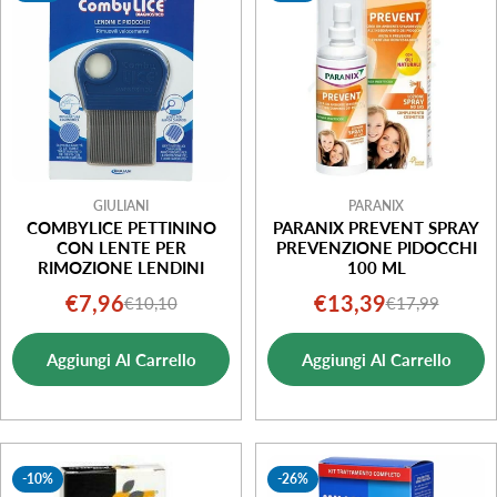
GIULIANI
PARANIX
COMBYLICE PETTININO
PARANIX PREVENT SPRAY
CON LENTE PER
PREVENZIONE PIDOCCHI
RIMOZIONE LENDINI
100 ML
€7,96
€13,39
€10,10
€17,99
Prezzo
Prezzo
Prezzo
Prezzo
di
normale
di
normale
Aggiungi Al Carrello
Aggiungi Al Carrello
vendita
vendita
-10%
-26%