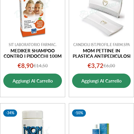
SIT LABORATORIO FARMAC.
CANDIOLI IST.PROFIL.E FARM.SPA
MEDIKER SHAMPOO
MOM PETTINE IN
CONTRO I PIDOCCHI 100M
PLASTICA ANTIPEDICULOSI
€8,90
€3,72
€14,50
€6,00
Prezzo
Prezzo
Prezzo
Prezzo
di
normale
di
normale
Aggiungi Al Carrello
Aggiungi Al Carrello
vendita
vendita
-34%
-10%