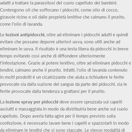
adatti a trattare la parassitosi del cuoio capelluto dei bambini.
Contengono oli che soffocano i pidocchi, come olio di cocco,
girasole ricino e oli dalle proprietà lenitive che calmano il prurito,
come l'olio di lavanda.
Le
lozioni antipidocchi
, oltre ad eliminare i pidocchi adulti e quindi
evitare che possano deporre ulteriori uova, sono utili anche ad
eliminare le uova. Il risultato è una testa libera da pidocchi in breve
tempo evitando così anche di diffondere ulteriormente
l'infestazione. Grazie al potere lenitivo, oltre ad eliminare pidocchi e
lendini, calmano anche il prurito. Infatti, l'olio di lavanda contenuto
in molti prodotti è un cicatrizzante che aiuta a richiudere le ferite
provocate sia dalla suzione del sangue da parte dei pidocchi, sia le
ferite provocate dalla tendenza a grattarsi per il prurito.
La
lozione spray per pidocchi
deve essere spruzzata sui capelli
asciutti e massaggiata in modo da distribuirla bene anche sul cuoio
capelluto. Dopo averla fatta agire per il tempo previsto sulla
confezione, è necessario lavare bene i capelli e spazzolarli in modo
da eliminare le lendini che si sono staccate. Le stesse modalità di