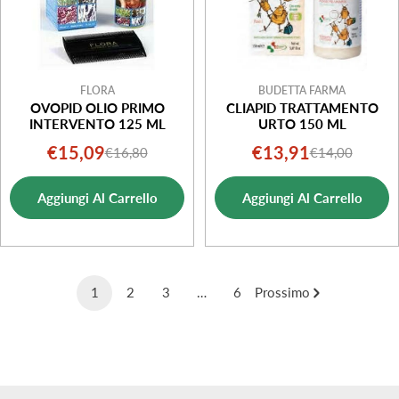
FLORA
BUDETTA FARMA
OVOPID OLIO PRIMO
CLIAPID TRATTAMENTO
INTERVENTO 125 ML
URTO 150 ML
€15,09
€13,91
€16,80
€14,00
Prezzo
Prezzo
Prezzo
Prezzo
di
normale
di
normale
Aggiungi Al Carrello
Aggiungi Al Carrello
vendita
vendita
1
2
3
…
6
Prossimo