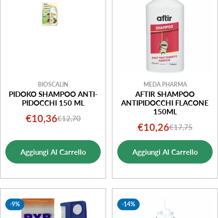
BIOSCALIN
MEDA PHARMA
PIDOKO SHAMPOO ANTI-
AFTIR SHAMPOO
PIDOCCHI 150 ML
ANTIPIDOCCHI FLACONE
150ML
€10,36
€12,70
Prezzo
Prezzo
€10,26
€17,75
Prezzo
Prezzo
di
normale
di
normale
vendita
Aggiungi Al Carrello
Aggiungi Al Carrello
vendita
-9%
-14%