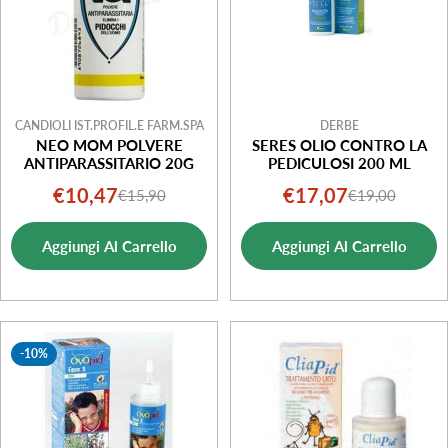
CANDIOLI IST.PROFIL.E FARM.SPA
DERBE
NEO MOM POLVERE
SERES OLIO CONTRO LA
ANTIPARASSITARIO 20G
PEDICULOSI 200 ML
€10,47
€17,07
€15,90
€19,00
Prezzo
Prezzo
Prezzo
Prezzo
di
normale
di
normale
Aggiungi Al Carrello
Aggiungi Al Carrello
vendita
vendita
-10%