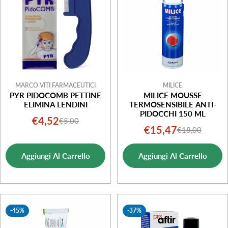
MARCO VITI FARMACEUTICI
MILICE
PYR PIDOCOMB PETTINE
MILICE MOUSSE
ELIMINA LENDINI
TERMOSENSIBILE ANTI-
PIDOCCHI 150 ML
€4,52
€5,00
Prezzo
Prezzo
€15,47
€18,00
Prezzo
Prezzo
di
normale
di
normale
vendita
Aggiungi Al Carrello
Aggiungi Al Carrello
vendita
-45%
-37%