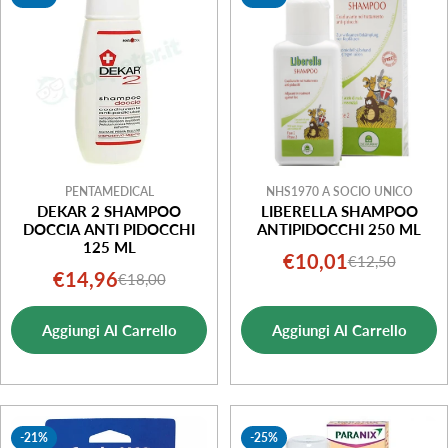
i
o
n
e
:
PENTAMEDICAL
NHS1970 A SOCIO UNICO
DEKAR 2 SHAMPOO
LIBERELLA SHAMPOO
DOCCIA ANTI PIDOCCHI
ANTIPIDOCCHI 250 ML
125 ML
€10,01
€12,50
Prezzo
Prezzo
€14,96
€18,00
Prezzo
Prezzo
di
normale
di
normale
vendita
Aggiungi Al Carrello
Aggiungi Al Carrello
vendita
-21%
-25%