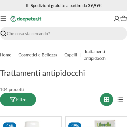
Vai
✌🏼 Spedizioni gratuite a partire da 39,99€!
al
contenuto
Ca
Ricerca
Trattamenti
Home
Cosmetici e Bellezza
Capelli
antipidocchi
C
Trattamenti antipidocchi
o
l
104 prodotti
l
Filtro
e
z
-16%
-19%