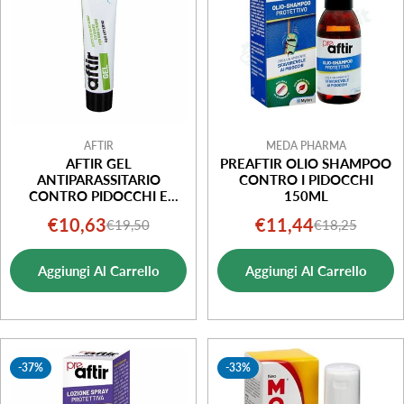
AFTIR
MEDA PHARMA
AFTIR GEL
PREAFTIR OLIO SHAMPOO
ANTIPARASSITARIO
CONTRO I PIDOCCHI
CONTRO PIDOCCHI E
150ML
LENDINI 40 G
€10,63
€11,44
€19,50
€18,25
Prezzo
Prezzo
Prezzo
Prezzo
di
normale
di
normale
Aggiungi Al Carrello
Aggiungi Al Carrello
vendita
vendita
-37%
-33%