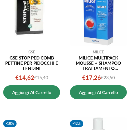
GSE
MILICE
GSE STOP PED COMB
MILICE MULTIPACK
PETTINE PER PIDOCCHI E
MOUSSE + SHAMPOO
LENDINI
TRATTAMENTO
ANTIPIDOCCHI
€14,62
€17,26
€16,40
€23,50
Prezzo
Prezzo
Prezzo
Prezzo
di
normale
di
normale
Aggiungi Al Carrello
Aggiungi Al Carrello
vendita
vendita
-18%
-42%