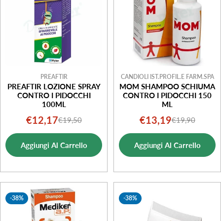
PREAFTIR
CANDIOLI IST.PROFIL.E FARM.SPA
PREAFTIR LOZIONE SPRAY
MOM SHAMPOO SCHIUMA
CONTRO I PIDOCCHI
CONTRO I PIDOCCHI 150
100ML
ML
€12,17
€13,19
€19,50
€19,90
Prezzo
Prezzo
Prezzo
Prezzo
di
normale
di
normale
Aggiungi Al Carrello
Aggiungi Al Carrello
vendita
vendita
-38%
-38%