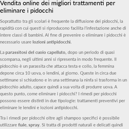
Vendita online dei migliori trattamenti per
eliminare i pidocchi
Soprattutto tra gli scolari è frequente la diffusione dei pidocchi, la
rapidità con cui questi si riproducono facilita l'infestazione anche di
intere classi di bambini. Al fine di prevenire o eliminare i pidocchi è
necessario usare
lozioni antipidocchi
.
La
parassitosi del cuoio capelluto,
dopo un periodo di quasi
scomparsa, negli ultimi anni si ripresenta in modo frequente. Il
pidocchio è un parassita che attacca testa e collo, la femmina
depone circa 10 uova, o lendini, al giorno. Queste in circa due
settimane si schiudono e in una settimana la ninfa si trasforma in un
pidocchio adulto, capace quindi a sua volta di produrre uova. A
questo punto, come eliminare i pidocchi? I rimedi per pidocchi
possono essere distinti in due tipologie: trattamenti preventivi per
eliminare le lendini e lozioni antipidocchi.
Tra i rimedi per pidocchi oltre agli shampoo specifici è possibile
utilizzare
fiale
,
spray
. Si tratta di prodotti naturali e delicati quindi