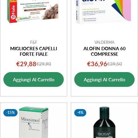
F&F
VALDERMA
MIGLIOCRES CAPELLI
ALOFIN DONNA 60
FORTE FIALE
COMPRESSE
€29,88
€36,96
€29,90
€39,50
Prezzo
Prezzo
Prezzo
Prezzo
di
normale
di
normale
Aggiungi Al Carrello
Aggiungi Al Carrello
vendita
vendita
-15%
-4%