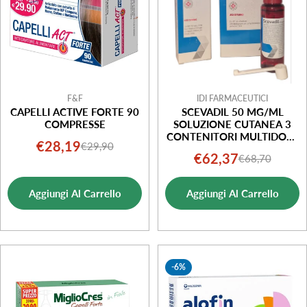
F&F
IDI FARMACEUTICI
CAPELLI ACTIVE FORTE 90
SCEVADIL 50 MG/ML
COMPRESSE
SOLUZIONE CUTANEA 3
CONTENITORI MULTIDOSE
€28,19
€29,90
Prezzo
Prezzo
CON POMPA DOSATRICE
€62,37
€68,70
Prezzo
Prezzo
IN PET DA 60 ML
di
normale
di
normale
vendita
Aggiungi Al Carrello
Aggiungi Al Carrello
vendita
-6%