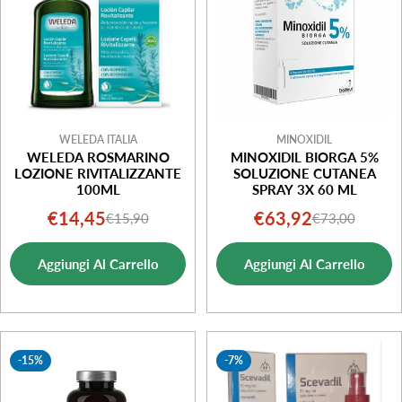
WELEDA ITALIA
MINOXIDIL
WELEDA ROSMARINO
MINOXIDIL BIORGA 5%
LOZIONE RIVITALIZZANTE
SOLUZIONE CUTANEA
100ML
SPRAY 3X 60 ML
€14,45
€63,92
€15,90
€73,00
Prezzo
Prezzo
Prezzo
Prezzo
di
normale
di
normale
Aggiungi Al Carrello
Aggiungi Al Carrello
vendita
vendita
-15%
-7%