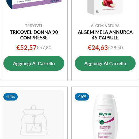
TRICOVEL
ALGEM NATURA
TRICOVEL DONNA 90
ALGEM MELA ANNURCA
COMPRESSE
45 CAPSULE
€52,57
€24,63
€57,80
€28,50
Prezzo
Prezzo
Prezzo
Prezzo
di
normale
di
normale
Aggiungi Al Carrello
Aggiungi Al Carrello
vendita
vendita
-24%
-15%