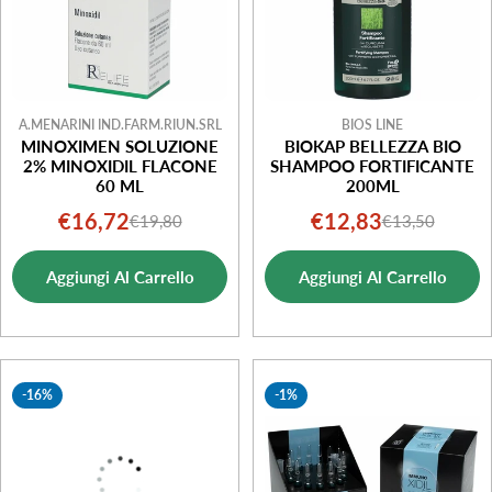
A.MENARINI IND.FARM.RIUN.SRL
BIOS LINE
MINOXIMEN SOLUZIONE
BIOKAP BELLEZZA BIO
2% MINOXIDIL FLACONE
SHAMPOO FORTIFICANTE
60 ML
200ML
€16,72
€12,83
€19,80
€13,50
Prezzo
Prezzo
Prezzo
Prezzo
di
normale
di
normale
Aggiungi Al Carrello
Aggiungi Al Carrello
vendita
vendita
-16%
-1%