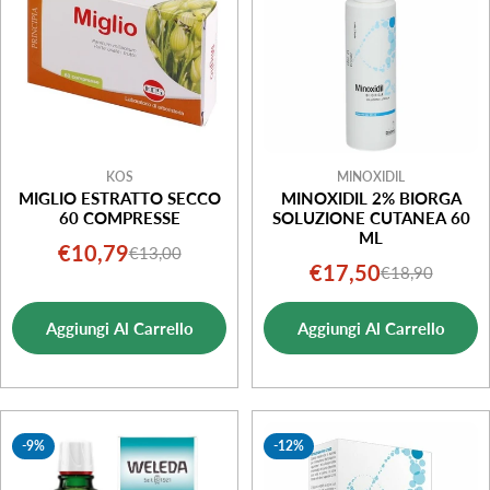
KOS
MINOXIDIL
MIGLIO ESTRATTO SECCO
MINOXIDIL 2% BIORGA
60 COMPRESSE
SOLUZIONE CUTANEA 60
ML
€10,79
€13,00
Prezzo
Prezzo
€17,50
€18,90
Prezzo
Prezzo
di
normale
di
normale
vendita
Aggiungi Al Carrello
Aggiungi Al Carrello
vendita
-9%
-12%