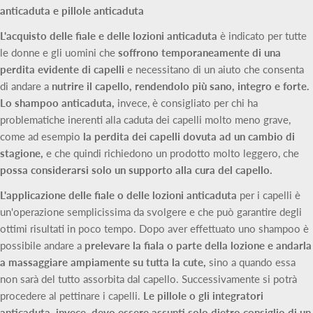
anticaduta e pillole anticaduta
L'acquisto delle fiale e delle lozioni anticaduta
è indicato per tutte
le donne e gli uomini che
soffrono temporaneamente di una
perdita evidente di capelli
e necessitano di un aiuto che consenta
di andare a
nutrire il capello, rendendolo più sano, integro e forte.
Lo shampoo anticaduta,
invece, è consigliato per chi ha
problematiche inerenti alla caduta dei capelli molto meno grave,
come ad esempio
la perdita dei capelli dovuta ad un cambio di
stagione,
e che quindi richiedono un prodotto molto leggero, che
possa considerarsi solo un supporto alla cura del capello.
L'applicazione delle fiale o delle lozioni anticaduta
per i capelli è
un'operazione semplicissima da svolgere e che può garantire degli
ottimi risultati in poco tempo. Dopo aver effettuato uno shampoo è
possibile andare a
prelevare la fiala o parte della lozione e andarla
a massaggiare ampiamente su tutta la cute,
sino a quando essa
non sarà del tutto assorbita dal capello. Successivamente si potrà
procedere al pettinare i capelli.
Le pillole o gli integratori
anticaduta, invece, devo essere assunti solo dietro consiglio di un