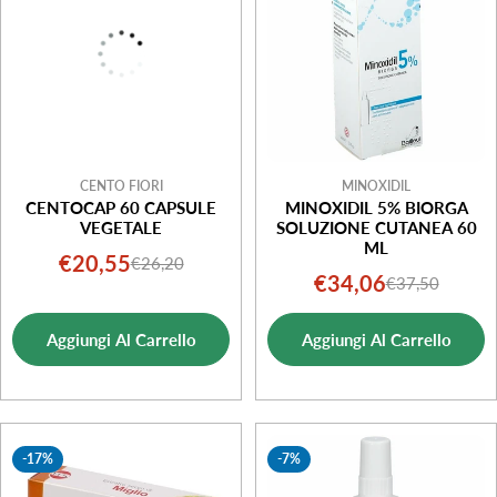
o
n
e
:
CENTO FIORI
MINOXIDIL
CENTOCAP 60 CAPSULE
MINOXIDIL 5% BIORGA
VEGETALE
SOLUZIONE CUTANEA 60
ML
€20,55
€26,20
Prezzo
Prezzo
€34,06
€37,50
Prezzo
Prezzo
di
normale
di
normale
vendita
Aggiungi Al Carrello
Aggiungi Al Carrello
vendita
-17%
-7%