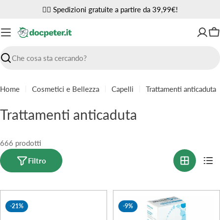
Vai
✌🏼 Spedizioni gratuite a partire da 39,99€!
al
contenuto
Ca
Ricerca
Home
Cosmetici e Bellezza
Capelli
Trattamenti anticaduta
C
Trattamenti anticaduta
o
l
666 prodotti
l
Filtro
e
z
-21%
-9%
i