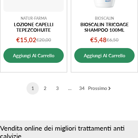
NATUR-FARMA
BIOSCALIN
LOZIONE CAPELLI
BIOSCALIN TRICOAGE
TEPEZCOHUITE
SHAMPOO 100ML
€15,02
€5,48
€20,00
€6,50
Prezzo
Prezzo
Prezzo
Prezzo
di
normale
di
normale
Aggiungi Al Carrello
Aggiungi Al Carrello
vendita
vendita
1
2
3
…
34
Prossimo
Vendita online dei migliori trattamenti anti
calvizie