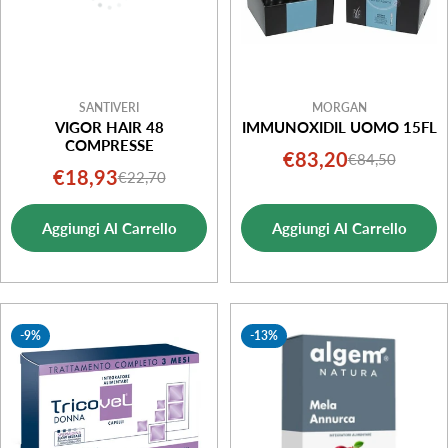
SANTIVERI
MORGAN
VIGOR HAIR 48
IMMUNOXIDIL UOMO 15FL
COMPRESSE
€83,20
€84,50
Prezzo
Prezzo
€18,93
€22,70
Prezzo
Prezzo
di
normale
di
normale
vendita
Aggiungi Al Carrello
Aggiungi Al Carrello
vendita
-9%
-13%