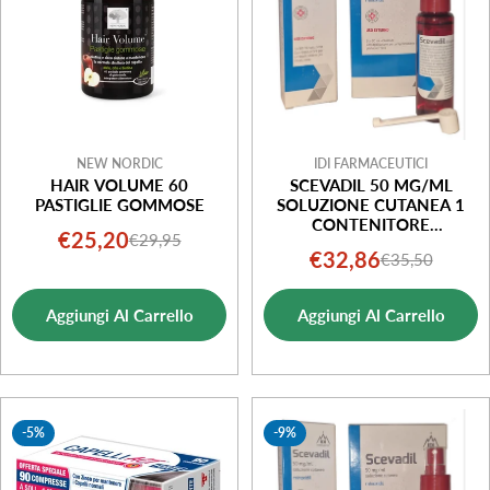
NEW NORDIC
IDI FARMACEUTICI
HAIR VOLUME 60
SCEVADIL 50 MG/ML
PASTIGLIE GOMMOSE
SOLUZIONE CUTANEA 1
CONTENITORE
€25,20
€29,95
Prezzo
Prezzo
MULTIDOSE CON POMPA
€32,86
€35,50
Prezzo
Prezzo
DOSATRICE IN PET DA 60
di
normale
ML
di
normale
vendita
Aggiungi Al Carrello
Aggiungi Al Carrello
vendita
-5%
-9%