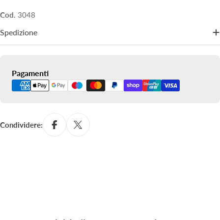
Cod.
3048
Spedizione
Metodi
Pagamenti
di
pagamento
Condividere: