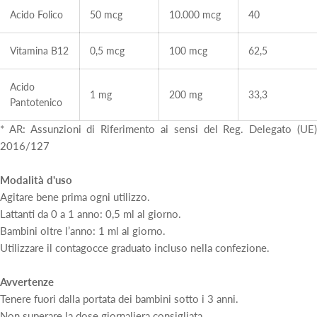
Acido Folico
50 mcg
10.000 mcg
40
Vitamina B12
0,5 mcg
100 mcg
62,5
Acido
1 mg
200 mg
33,3
Pantotenico
* AR: Assunzioni di Riferimento ai sensi del Reg. Delegato (UE)
2016/127
Modalità d'uso
Agitare bene prima ogni utilizzo.
Lattanti da 0 a 1 anno: 0,5 ml al giorno.
Bambini oltre l’anno: 1 ml al giorno.
Utilizzare il contagocce graduato incluso nella confezione.
Avvertenze
Tenere fuori dalla portata dei bambini sotto i 3 anni.
Non superare la dose giornaliera consigliata.