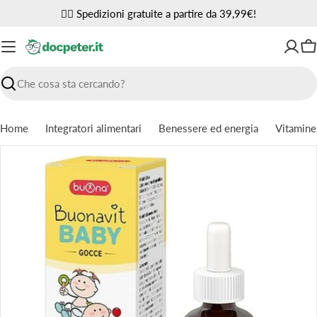
Vai
✌🏼 Spedizioni gratuite a partire da 39,99€!
al
contenuto
Ca
Ricerca
Home
Integratori alimentari
Benessere ed energia
Vitamine
Passa
alle
informazioni
sul
prodotto
Apri supporto 0 in modalità modale