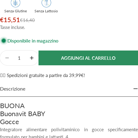
Senza Glutine
Senza Lattosio
€15,51
Prezzo
Prezzo
€16,40
di
normale
Tasse incluse.
vendita
Disponibile in magazzino
Quantità
AGGIUNGI AL CARRELLO
Diminuisci La Quantità Per Buonavit Baby Integrato
Aumenta La Quantità Per Buonavit Baby In
✌🏼 Spedizioni gratuite a partire da 39,99€!
Descrizione
BUONA
Buonavit BABY
Gocce
Integratore alimentare polivitaminico in gocce specificamente
formulato per bambini e lattanti. 4.