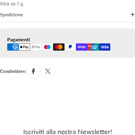
Stick da 7 g.
Spedizione
Metodi
Pagamenti
di
pagamento
Condividere:
Iscriviti alla nostra Newsletter!