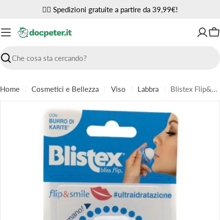
Vai
✌🏼 Spedizioni gratuite a partire da 39,99€!
al
contenuto
Ca
Ricerca
Home
Cosmetici e Bellezza
Viso
Labbra
Blistex Flip&Smile Balsamo Labbra Ultra Idratazione 7 g
Passa
alle
informazioni
sul
prodotto
Apri supporto 0 in modalità modale