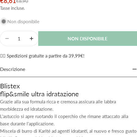
€8,61
Prezzo
Prezzo
€8,90
di
normale
Tasse incluse.
vendita
Non disponibile
Quantità
NON DISPONIBILE
Diminuisci La Quantità Per Blistex Flip&amp;Smile B
Aumenta La Quantità Per Blistex Flip&amp;
✌🏼 Spedizioni gratuite a partire da 39,99€!
Descrizione
Blistex
flip&smile ultra idratazione
Grazie alla sua formula ricca e cremosa assicura alle labbra
morbidezza ed idratazione.
L'astuccio si apre ruotando il coperchio che rimane attaccato alla
base durante l'applicazione.
Miscela di burro di Karité ad agenti idratanti, al nuovo e fresco gusto