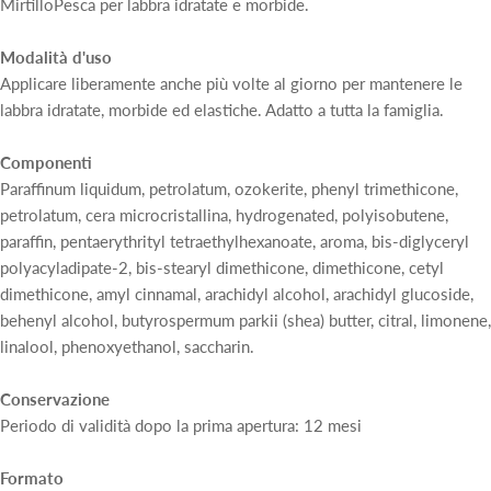
MirtilloPesca per labbra idratate e morbide.
Modalità d'uso
Applicare liberamente anche più volte al giorno per mantenere le
labbra idratate, morbide ed elastiche. Adatto a tutta la famiglia.
Componenti
Paraffinum liquidum, petrolatum, ozokerite, phenyl trimethicone,
petrolatum, cera microcristallina, hydrogenated, polyisobutene,
paraffin, pentaerythrityl tetraethylhexanoate, aroma, bis-diglyceryl
polyacyladipate-2, bis-stearyl dimethicone, dimethicone, cetyl
dimethicone, amyl cinnamal, arachidyl alcohol, arachidyl glucoside,
behenyl alcohol, butyrospermum parkii (shea) butter, citral, limonene,
linalool, phenoxyethanol, saccharin.
Conservazione
Periodo di validità dopo la prima apertura: 12 mesi
Formato