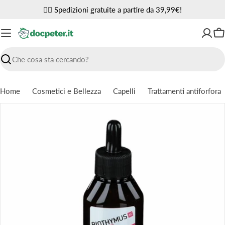
Vai
✌🏼 Spedizioni gratuite a partire da 39,99€!
al
contenuto
Ca
Ricerca
Home
Cosmetici e Bellezza
Capelli
Trattamenti antiforfora
Passa
alle
informazioni
sul
prodotto
Apri supporto 0 in modalità modale