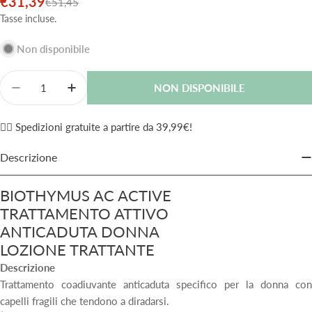
€31,39
Prezzo
Prezzo
€51,45
di
normale
Tasse incluse.
vendita
Non disponibile
Quantità
NON DISPONIBILE
Diminuisci La Quantità Per Biothymus Ac Act D Lozi
Aumenta La Quantità Per Biothymus Ac Ac
✌🏼 Spedizioni gratuite a partire da 39,99€!
Descrizione
BIOTHYMUS AC ACTIVE
TRATTAMENTO ATTIVO
ANTICADUTA DONNA
LOZIONE TRATTANTE
Descrizione
Trattamento coadiuvante anticaduta specifico per la donna con
capelli fragili che tendono a diradarsi.