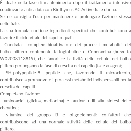
È ideale nella fase di mantenimento dopo il trattamento intensivo
coadiuvante anticaduta con Biothymus AC Active fiale donna.
Se ne consiglia l’uso per mantenere e prolungare l’azione stessa
delle fiale.
La sua formula contiene ingredienti specifici che contribuiscono a
favorire il ciclo vitale del capello quali:
- Condralact complex: bioattivatore dei processi metabolici del
bulbo pilifero contenente lattoglobuline e Condramina (brevetto
W02008113819), che favorisce l’attività delle cellule del bulbo
pilifero prolungando la fase di crescita del capello (fase anagen);
- SH-polypeptide-9: peptide che, favorendo il microcircolo,
contribuisce a promuovere i processi metabolici indispensabili per la
crescita dei capelli.
Completano l’azione:
- aminoacidi (glicina, metionina) e taurina: utili alla sintesi delle
cheratine;
- vitamine del gruppo B e oligoelementi: co-fattori che
contribuiscono ad una normale attività delle cellule del bulbo
pilifero.