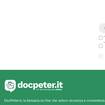
DocPeter.it, la farmacia on line che unisce sicurezza e convenienz