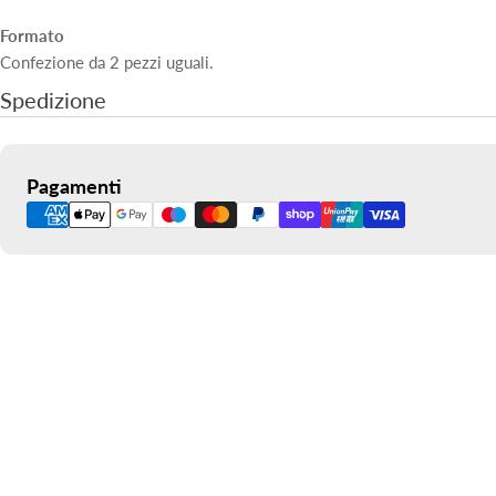
Formato
Confezione da 2 pezzi uguali.
Spedizione
Metodi
Pagamenti
di
pagamento