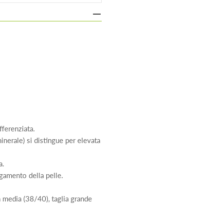
fferenziata.
inerale) si distingue per elevata
a.
gamento della pelle.
a media (38/40), taglia grande