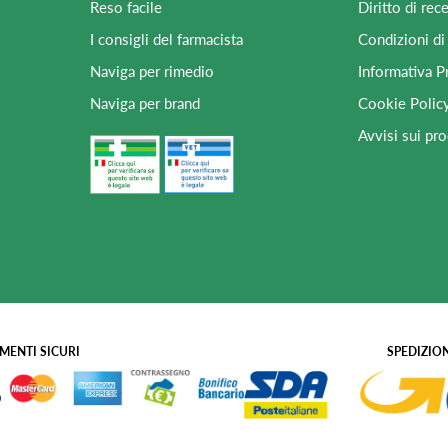
Reso facile
Diritto di rec
I consigli del farmacista
Condizioni di
Naviga per rimedio
Informativa P
Naviga per brand
Cookie Polic
Avvisi sui pro
MENTI SICURI
SPEDIZION