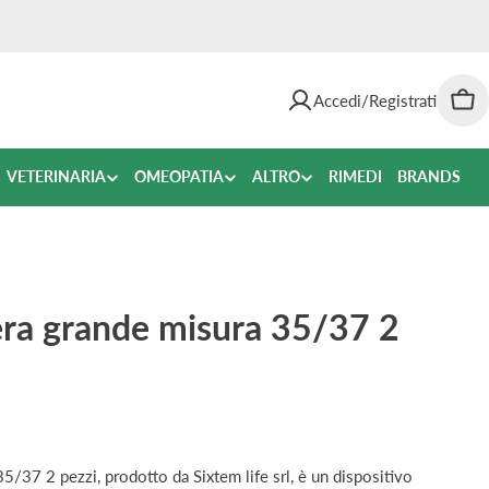
Accedi/Registrati
Car
VETERINARIA
OMEOPATIA
ALTRO
RIMEDI
BRANDS
era grande misura 35/37 2
7
5/37 2 pezzi, prodotto da Sixtem life srl, è un dispositivo