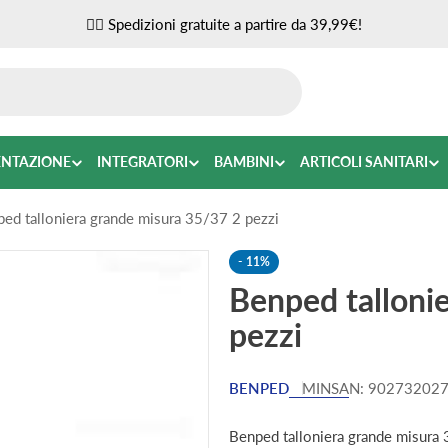
✌🏼 Spedizioni gratuite a partire da 39,99€!
ENTAZIONE
INTEGRATORI
BAMBINI
ARTICOLI SANITARI
ed talloniera grande misura 35/37 2 pezzi
-
11%
Benped talloni
pezzi
BENPED
MINSAN:
90273202
Benped talloniera grande misura 3