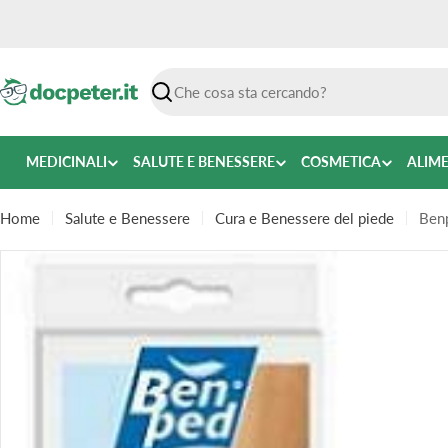
Vai
al
contenuto
Ricerca
MEDICINALI
SALUTE E BENESSERE
COSMETICA
ALIM
Home
Salute e Benessere
Cura e Benessere del piede
Benp
Passa
alle
informazioni
sul
prodotto