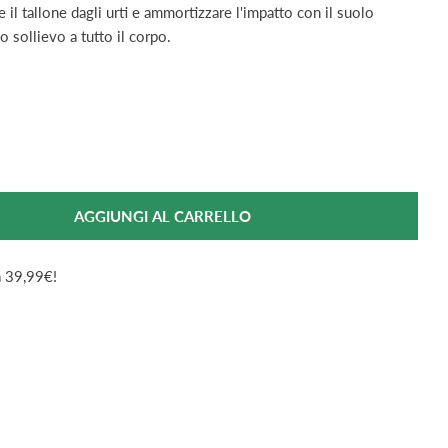
il tallone dagli urti e ammortizzare l'impatto con il suolo
 sollievo a tutto il corpo.
AGGIUNGI AL CARRELLO
Per Benped Talloniera Grande Misura 35/37 2 Pezzi
antità Per Benped Talloniera Grande Misura 35/37 2 Pe
da 39,99€!