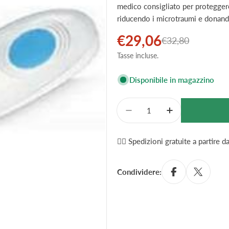
medico consigliato per proteggere 
riducendo i microtraumi e donando
€29,06
Prezzo
Prezzo
€32,80
Tasse incluse.
di
normale
vendita
Disponibile in magazzino
Quantità
Diminuisci La Quantità 
Aumenta La Qu
✌🏼 Spedizioni gratuite a partire 
Condividere: