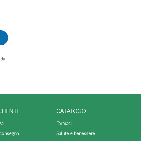
 da
CLIENTI
CATALOGO
za
Farmaci
 consegna
Salute e benessere