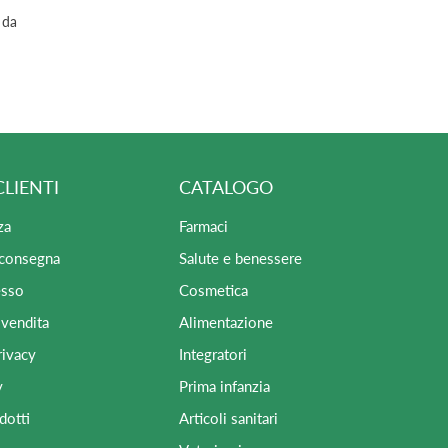
 da
CLIENTI
CATALOGO
za
Farmaci
 consegna
Salute e benessere
esso
Cosmetica
 vendita
Alimentazione
rivacy
Integratori
y
Prima infanzia
dotti
Articoli sanitari