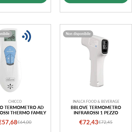
vendita
vendita
nibile
Non disponibile
CHICCO
INALCA FOOD & BEVERAGE
CO TERMOMETRO AD
BBLOVE TERMOMETRO
OSSI THERMO FAMILY
INFRAROSSI 1 PEZZO
€57,68
€72,43
€64,00
€72,45
Prezzo
Prezzo
Prezzo
Prezzo