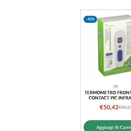
-40%
PIC
TERMOMETRO FRONT
CONTACT PIC INFR
€50,42
€85,2
Prezz
Prezz
di
norm
vendi
Aggiungi Al Carre