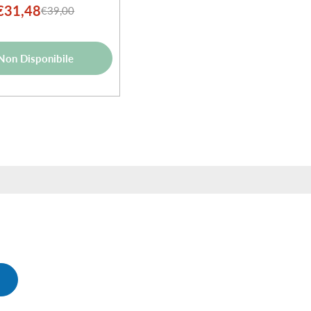
€31,48
€39,00
Prezzo
Prezzo
di
normale
vendita
Non Disponibile