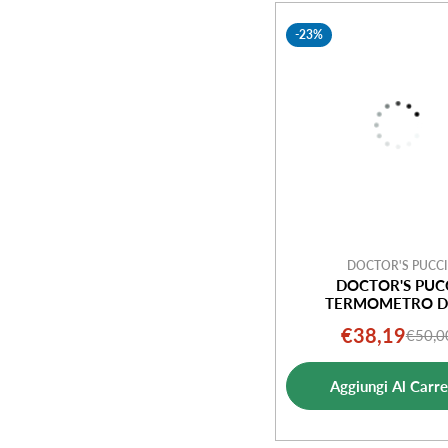
e
-23%
z
i
o
n
e
DOCTOR'S PUCCI
DOCTOR'S PUC
TERMOMETRO D
:
€38,19
€50,0
Prezz
Prezz
di
norm
Aggiungi Al Carre
vendi