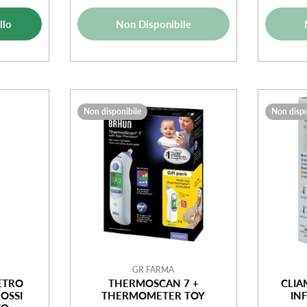
di
normale
ale
vendita
llo
Non Disponibile
ta
Non disponibile
Non dispo
GR FARMA
ETRO
THERMOSCAN 7 +
CLI
OSSI
THERMOMETER TOY
IN