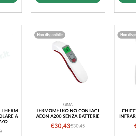
Non disponibile
Non dispo
GIMA
R THERM
TERMOMETRO NO CONTACT
CHIC
OLARE A
AEON A200 SENZA BATTERIE
INFRAR
ZZO
€30,43
€30,45
Prezzo
Prezzo
0
o
o