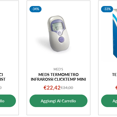
-34%
-33%
MED'S
CI
MEDS TERMOMETRO
T
IST
INFRAROSSI CLICKTEMP MINI
€22,42
0
€34,00
o
o
Prezzo
Prezzo
ale
di
normale
llo
Aggiungi Al Carrello
Ag
ta
vendita