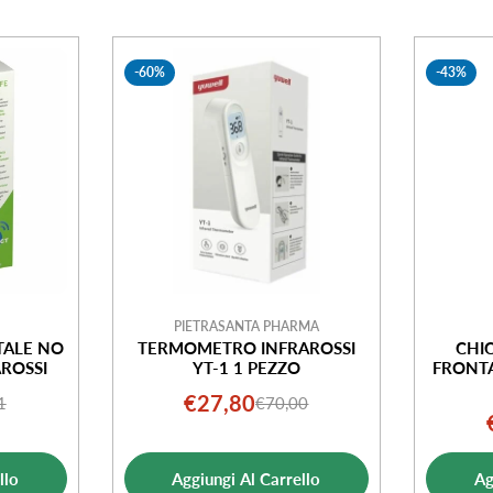
-60%
-43%
PIETRASANTA PHARMA
ALE NO
TERMOMETRO INFRAROSSI
CHI
AROSSI
YT-1 1 PEZZO
FRONTA
€27,80
1
€70,00
o
o
Prezzo
Prezzo
ale
di
normale
ta
vendita
llo
Aggiungi Al Carrello
Ag