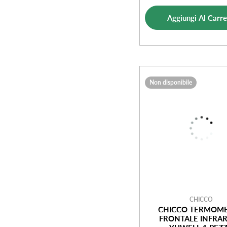
di
norm
Aggiungi Al Carre
vendi
Non disponibile
CHICCO
CHICCO TERMOM
FRONTALE INFRAR