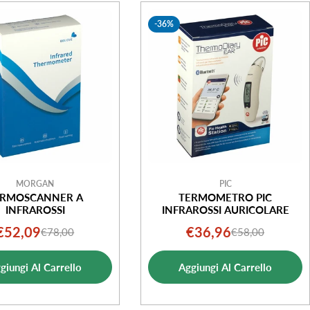
-36%
MORGAN
PIC
ERMOSCANNER A
TERMOMETRO PIC
INFRAROSSI
INFRAROSSI AURICOLARE
€52,09
€36,96
€78,00
€58,00
Prezzo
Prezzo
Prezzo
Prezzo
di
normale
di
normale
giungi Al Carrello
Aggiungi Al Carrello
vendita
vendita