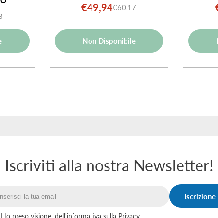
ZO
€49,94
€60,17
Prezzo
Prezzo
8
o
o
di
normale
ale
vendita
e
Non Disponibile
ta
Iscriviti alla nostra Newsletter!
Iscrizione
Email
Ho preso visione
dell'informativa sulla Privacy