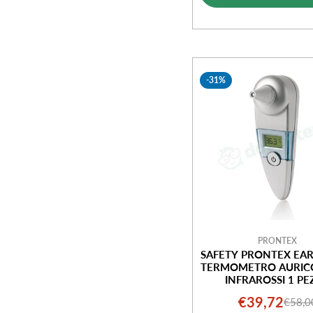
-31%
PRONTEX
SAFETY PRONTEX EA
TERMOMETRO AURIC
INFRAROSSI 1 PE
€39,72
€58,0
Prezz
Prezz