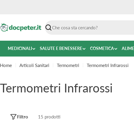
Vai
al
contenuto
Ricerca
MEDICINALI
SALUTE E BENESSERE
COSMETICA
ALIM
Home
Articoli Sanitari
Termometri
Termometri Infrarossi
C
Termometri Infrarossi
o
l
Filtro
15 prodotti
l