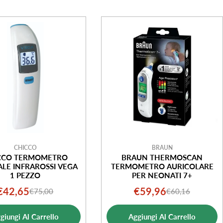
CHICCO
BRAUN
CCO TERMOMETRO
BRAUN THERMOSCAN
LE INFRAROSSI VEGA
TERMOMETRO AURICOLARE
1 PEZZO
PER NEONATI 7+
€42,65
€59,96
€75,00
€60,16
Prezzo
Prezzo
Prezzo
Prezzo
di
normale
di
normale
giungi Al Carrello
Aggiungi Al Carrello