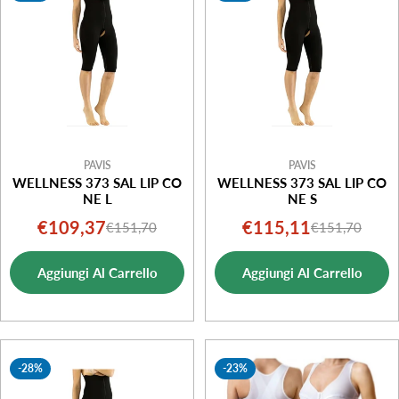
PAVIS
PAVIS
WELLNESS 373 SAL LIP CO
WELLNESS 373 SAL LIP CO
NE L
NE S
€109,37
€115,11
€151,70
€151,70
Prezzo
Prezzo
Prezzo
Prezzo
di
normale
di
normale
Aggiungi Al Carrello
Aggiungi Al Carrello
vendita
vendita
-28%
-23%