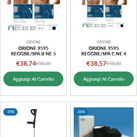
ORIONE
ORIONE
ORIONE 9595
ORIONE 9595
REGGISE/SPA B NE 5
REGGISE/SPA C NE 4
€38,74
€38,57
€50,20
€50,20
Prezzo
Prezzo
Prezzo
Prezzo
di
normale
di
normale
Aggiungi Al Carrello
Aggiungi Al Carrello
vendita
vendita
-34%
-26%