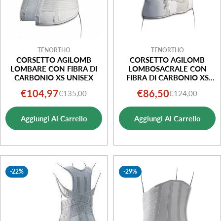
TENORTHO
TENORTHO
CORSETTO AGILOMB
CORSETTO AGILOMB
LOMBARE CON FIBRA DI
LOMBOSACRALE CON
CARBONIO XS UNISEX
FIBRA DI CARBONIO XS
UNISEX
€104,97
€86,50
€135,00
€124,00
Prezzo
Prezzo
Prezzo
Prezzo
di
normale
di
normale
Aggiungi Al Carrello
Aggiungi Al Carrello
vendita
vendita
-22%
-29%