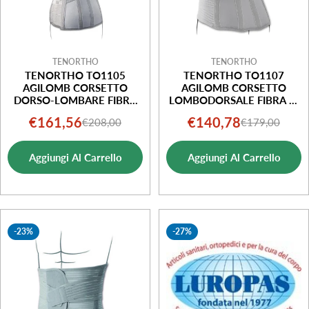
TENORTHO
TENORTHO
TENORTHO TO1105
TENORTHO TO1107
AGILOMB CORSETTO
AGILOMB CORSETTO
DORSO-LOMBARE FIBRA
LOMBODORSALE FIBRA DI
DI CARBONIO TAGLIA 3XL
CARBONIO TAGLIA L
€161,56
€140,78
€208,00
€179,00
Prezzo
Prezzo
Prezzo
Prezzo
di
normale
di
normale
Aggiungi Al Carrello
Aggiungi Al Carrello
vendita
vendita
-23%
-27%