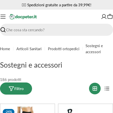
Vai
✌🏼 Spedizioni gratuite a partire da 39,99€!
al
contenuto
Ca
Ricerca
Sostegni e
Home
Articoli Sanitari
Prodotti ortopedici
accessori
C
Sostegni e accessori
o
l
186 prodotti
l
Filtro
e
z
-24%