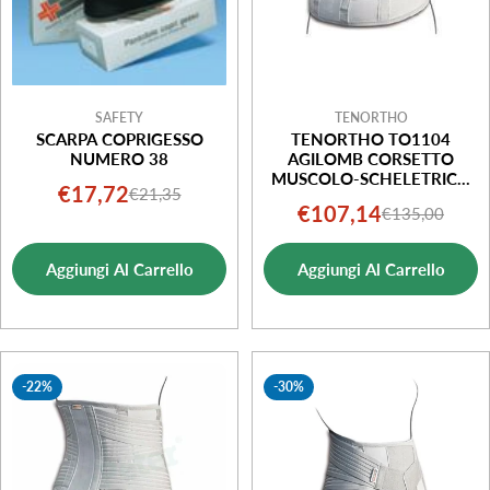
SAFETY
TENORTHO
SCARPA COPRIGESSO
TENORTHO TO1104
NUMERO 38
AGILOMB CORSETTO
MUSCOLO-SCHELETRICO
€17,72
€21,35
Prezzo
Prezzo
FIBRA DI CARBONIO
€107,14
€135,00
Prezzo
Prezzo
TAGLIA XXL
di
normale
di
normale
vendita
Aggiungi Al Carrello
Aggiungi Al Carrello
vendita
-22%
-30%