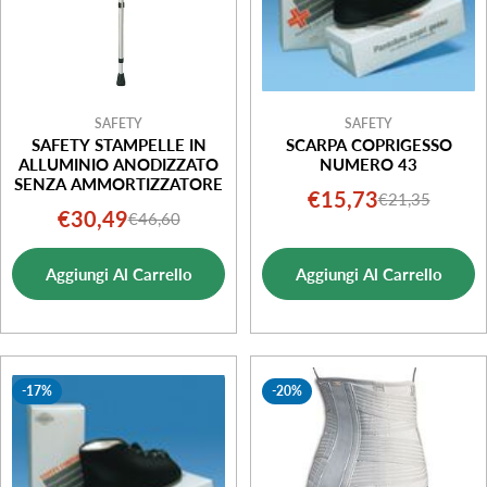
SAFETY
SAFETY
SAFETY STAMPELLE IN
SCARPA COPRIGESSO
ALLUMINIO ANODIZZATO
NUMERO 43
SENZA AMMORTIZZATORE
€15,73
€21,35
Prezzo
Prezzo
€30,49
€46,60
Prezzo
Prezzo
di
normale
di
normale
vendita
Aggiungi Al Carrello
Aggiungi Al Carrello
vendita
-17%
-20%