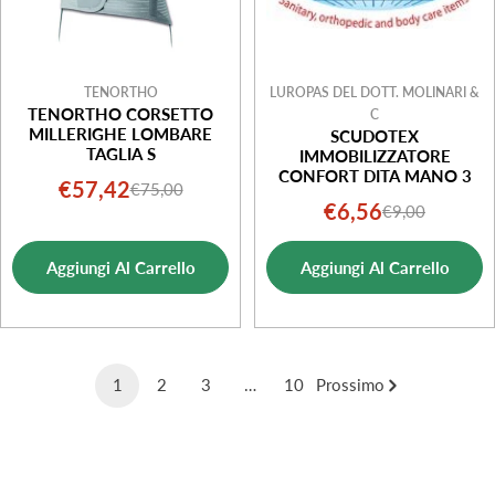
TENORTHO
LUROPAS DEL DOTT. MOLINARI &
TENORTHO CORSETTO
C
MILLERIGHE LOMBARE
SCUDOTEX
TAGLIA S
IMMOBILIZZATORE
CONFORT DITA MANO 3
€57,42
€75,00
Prezzo
Prezzo
€6,56
€9,00
Prezzo
Prezzo
di
normale
di
normale
vendita
Aggiungi Al Carrello
Aggiungi Al Carrello
vendita
1
2
3
…
10
Prossimo