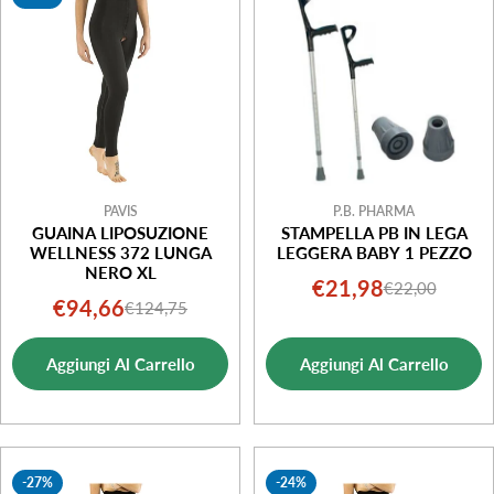
i
o
n
e
:
PAVIS
P.B. PHARMA
GUAINA LIPOSUZIONE
STAMPELLA PB IN LEGA
WELLNESS 372 LUNGA
LEGGERA BABY 1 PEZZO
NERO XL
€21,98
€22,00
Prezzo
Prezzo
€94,66
€124,75
Prezzo
Prezzo
di
normale
di
normale
vendita
Aggiungi Al Carrello
Aggiungi Al Carrello
vendita
-27%
-24%