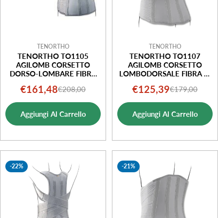
TENORTHO
TENORTHO
TENORTHO TO1105
TENORTHO TO1107
AGILOMB CORSETTO
AGILOMB CORSETTO
DORSO-LOMBARE FIBRA
LOMBODORSALE FIBRA DI
DI CARBONIO TAGLIA S
CARBONIO TAGLIA S
€161,48
€125,39
€208,00
€179,00
Prezzo
Prezzo
Prezzo
Prezzo
di
normale
di
normale
Aggiungi Al Carrello
Aggiungi Al Carrello
vendita
vendita
-22%
-21%