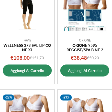
PAVIS
ORIONE
WELLNESS 373 SAL LIP CO
ORIONE 9595
NE XL
REGGISE/SPA B NE 2
€108,00
€38,48
€151,70
€50,20
Prezzo
Prezzo
Prezzo
Prezzo
di
normale
di
normale
Aggiungi Al Carrello
Aggiungi Al Carrello
vendita
vendita
-22%
-23%