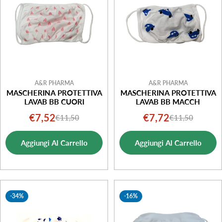
A&R PHARMA
A&R PHARMA
MASCHERINA PROTETTIVA
MASCHERINA PROTETTIVA
LAVAB BB CUORI
LAVAB BB MACCH
€7,52
€7,72
€11,50
€11,50
Prezzo
Prezzo
Prezzo
Prezzo
di
normale
di
normale
Aggiungi Al Carrello
Aggiungi Al Carrello
vendita
vendita
-34%
-16%