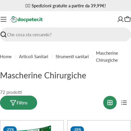
Vai
✌🏼 Spedizioni gratuite a partire da 39,99€!
al
contenuto
Ca
Ricerca
Mascherine
Home
Articoli Sanitari
Strumenti sanitari
Chirurgiche
C
Mascherine Chirurgiche
o
l
72 prodotti
l
Filtro
e
z
-21%
-28%