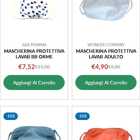
A&R PHARMA
WONDER COMPANY
MASCHERINA PROTETTIVA
MASCHERINA PROTETTIVA
LAVAB BB ORME
LAVAB ADULTO
€7,52
€4,90
€11,50
€5,90
Prezzo
Prezzo
Prezzo
Prezzo
di
normale
di
normale
Aggiungi Al Carrello
Aggiungi Al Carrello
vendita
vendita
-16%
-16%