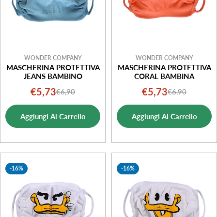
WONDER COMPANY
WONDER COMPANY
MASCHERINA PROTETTIVA
MASCHERINA PROTETTIVA
JEANS BAMBINO
CORAL BAMBINA
€5,73
€5,73
€6,90
€6,90
Prezzo
Prezzo
Prezzo
Prezzo
di
normale
di
normale
Aggiungi Al Carrello
Aggiungi Al Carrello
vendita
vendita
-16%
-16%