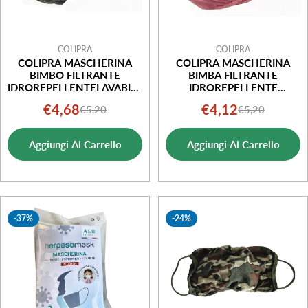
COLIPRA
COLIPRA
COLIPRA MASCHERINA
COLIPRA MASCHERINA
BIMBO FILTRANTE
BIMBA FILTRANTE
IDROREPELLENTELAVABILE
IDROREPELLENTE
GRIGIA
LAVABILE ROSA
€4,68
€4,12
€5,20
€5,20
Prezzo
Prezzo
Prezzo
Prezzo
di
normale
di
normale
Aggiungi Al Carrello
Aggiungi Al Carrello
vendita
vendita
-37%
-24%