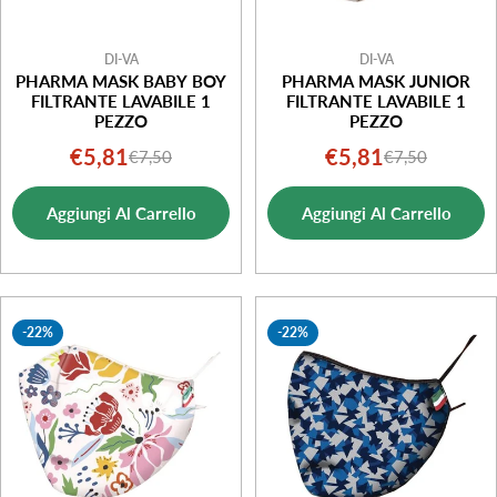
DI-VA
DI-VA
PHARMA MASK BABY BOY
PHARMA MASK JUNIOR
FILTRANTE LAVABILE 1
FILTRANTE LAVABILE 1
PEZZO
PEZZO
€5,81
€5,81
€7,50
€7,50
Prezzo
Prezzo
Prezzo
Prezzo
di
normale
di
normale
Aggiungi Al Carrello
Aggiungi Al Carrello
vendita
vendita
-22%
-22%