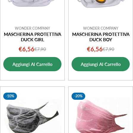
WONDER COMPANY
WONDER COMPANY
MASCHERINA PROTETTIVA
MASCHERINA PROTETTIVA
DUCK GIRL
DUCK BOY
€6,56
€6,56
€7,90
€7,90
Prezzo
Prezzo
Prezzo
Prezzo
di
normale
di
normale
Aggiungi Al Carrello
Aggiungi Al Carrello
vendita
vendita
-10%
-20%