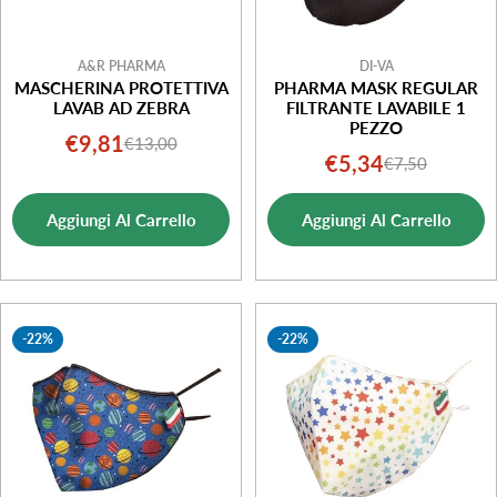
A&R PHARMA
DI-VA
MASCHERINA PROTETTIVA
PHARMA MASK REGULAR
LAVAB AD ZEBRA
FILTRANTE LAVABILE 1
PEZZO
€9,81
€13,00
Prezzo
Prezzo
€5,34
€7,50
Prezzo
Prezzo
di
normale
di
normale
vendita
Aggiungi Al Carrello
Aggiungi Al Carrello
vendita
-22%
-22%