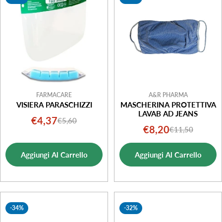
i
o
n
e
:
FARMACARE
A&R PHARMA
VISIERA PARASCHIZZI
MASCHERINA PROTETTIVA
LAVAB AD JEANS
€4,37
€5,60
Prezzo
Prezzo
€8,20
€11,50
Prezzo
Prezzo
di
normale
di
normale
vendita
Aggiungi Al Carrello
Aggiungi Al Carrello
vendita
-34%
-32%