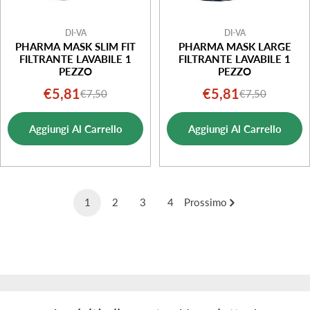
DI-VA
DI-VA
PHARMA MASK SLIM FIT
PHARMA MASK LARGE
FILTRANTE LAVABILE 1
FILTRANTE LAVABILE 1
PEZZO
PEZZO
€5,81
€5,81
€7,50
€7,50
Prezzo
Prezzo
Prezzo
Prezzo
di
normale
di
normale
Aggiungi Al Carrello
Aggiungi Al Carrello
vendita
vendita
1
2
3
4
Prossimo