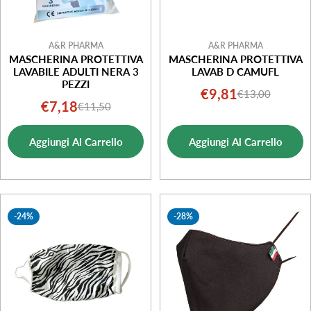
A&R PHARMA
A&R PHARMA
MASCHERINA PROTETTIVA
MASCHERINA PROTETTIVA
LAVABILE ADULTI NERA 3
LAVAB D CAMUFL
PEZZI
€9,81
€13,00
Prezzo
Prezzo
€7,18
€11,50
Prezzo
Prezzo
di
normale
di
normale
vendita
Aggiungi Al Carrello
Aggiungi Al Carrello
vendita
-24%
-28%