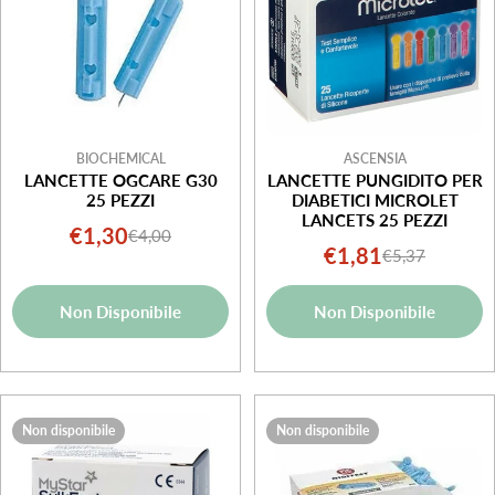
BIOCHEMICAL
ASCENSIA
LANCETTE OGCARE G30
LANCETTE PUNGIDITO PER
25 PEZZI
DIABETICI MICROLET
LANCETS 25 PEZZI
€1,30
€4,00
Prezzo
Prezzo
€1,81
€5,37
Prezzo
Prezzo
di
normale
di
normale
vendita
Non Disponibile
Non Disponibile
vendita
Non disponibile
Non disponibile