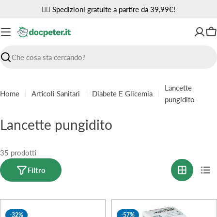
Vai
✌🏼 Spedizioni gratuite a partire da 39,99€!
al
contenuto
Ca
Ricerca
Lancette
Home
Articoli Sanitari
Diabete E Glicemia
pungidito
C
Lancette pungidito
o
l
35 prodotti
l
Filtro
e
z
-32%
-57%