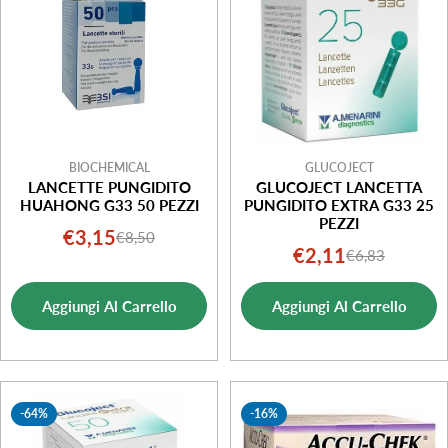
BIOCHEMICAL
GLUCOJECT
LANCETTE PUNGIDITO
GLUCOJECT LANCETTA
HUAHONG G33 50 PEZZI
PUNGIDITO EXTRA G33 25
PEZZI
€3,15
€8,50
Prezzo
Prezzo
€2,11
€6,83
Prezzo
Prezzo
di
normale
di
normale
vendita
Aggiungi Al Carrello
Aggiungi Al Carrello
vendita
-64%
-16%