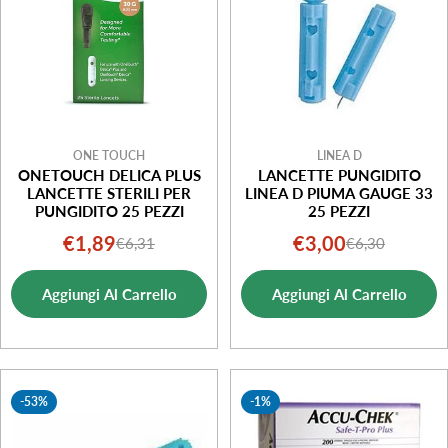
ONE TOUCH
LINEA D
ONETOUCH DELICA PLUS
LANCETTE PUNGIDITO
LANCETTE STERILI PER
LINEA D PIUMA GAUGE 33
PUNGIDITO 25 PEZZI
25 PEZZI
€1,89
€3,00
€6,31
€6,30
Prezzo
Prezzo
Prezzo
Prezzo
di
normale
di
normale
Aggiungi Al Carrello
Aggiungi Al Carrello
vendita
vendita
-53%
-1%