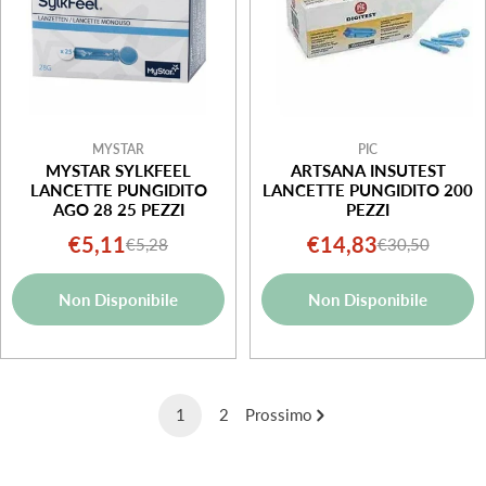
MYSTAR
PIC
MYSTAR SYLKFEEL
ARTSANA INSUTEST
LANCETTE PUNGIDITO
LANCETTE PUNGIDITO 200
AGO 28 25 PEZZI
PEZZI
€5,11
€14,83
€5,28
€30,50
Prezzo
Prezzo
Prezzo
Prezzo
di
normale
di
normale
Non Disponibile
Non Disponibile
vendita
vendita
1
2
Prossimo