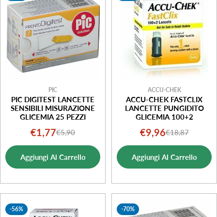
PIC
ACCU-CHEK
PIC DIGITEST LANCETTE
ACCU-CHEK FASTCLIX
SENSIBILI MISURAZIONE
LANCETTE PUNGIDITO
GLICEMIA 25 PEZZI
GLICEMIA 100+2
€1,77
€9,96
€5,90
€18,87
Prezzo
Prezzo
Prezzo
Prezzo
di
normale
di
normale
Aggiungi Al Carrello
Aggiungi Al Carrello
vendita
vendita
-56%
-70%