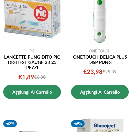
PIC
ONE TOUCH
LANCETTE PUNGIDITO PIC
ONETOUCH DELICA PLUS
DIGITEST GAUGE 33 25
DISP PUNG
PEZZI
€23,98
€29,89
Prezzo
Prezzo
€1,89
€6,30
Prezzo
Prezzo
di
normale
di
normale
vendita
Aggiungi Al Carrello
Aggiungi Al Carrello
vendita
-62%
-69%