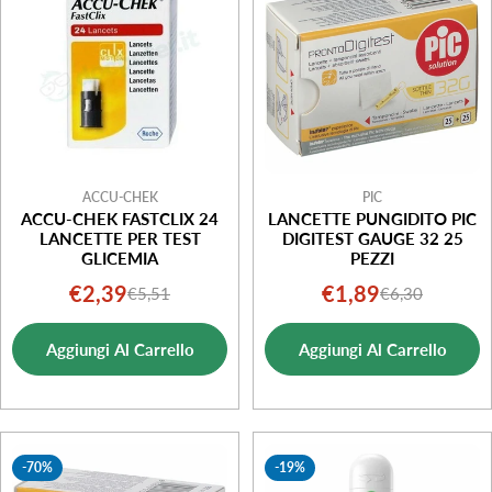
ACCU-CHEK
PIC
ACCU-CHEK FASTCLIX 24
LANCETTE PUNGIDITO PIC
LANCETTE PER TEST
DIGITEST GAUGE 32 25
GLICEMIA
PEZZI
€2,39
€1,89
€5,51
€6,30
Prezzo
Prezzo
Prezzo
Prezzo
di
normale
di
normale
Aggiungi Al Carrello
Aggiungi Al Carrello
vendita
vendita
-70%
-19%