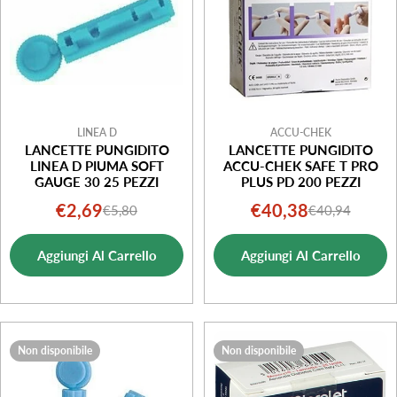
LINEA D
ACCU-CHEK
LANCETTE PUNGIDITO
LANCETTE PUNGIDITO
LINEA D PIUMA SOFT
ACCU-CHEK SAFE T PRO
GAUGE 30 25 PEZZI
PLUS PD 200 PEZZI
€2,69
€40,38
€5,80
€40,94
Prezzo
Prezzo
Prezzo
Prezzo
di
normale
di
normale
Aggiungi Al Carrello
Aggiungi Al Carrello
vendita
vendita
Non disponibile
Non disponibile