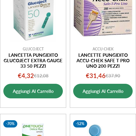
GLUCOJECT
ACCU-CHEK
LANCETTA PUNGIDITO
LANCETTE PUNGIDITO
GLUCOJECT EXTRA GAUGE
ACCU-CHEK SAFE T PRO
33 50 PEZZI
UNO 200 PEZZI
€4,32
€31,46
€12,08
€37,90
Prezzo
Prezzo
Prezzo
Prezzo
di
normale
di
normale
Aggiungi Al Carrello
Aggiungi Al Carrello
vendita
vendita
-70%
-52%