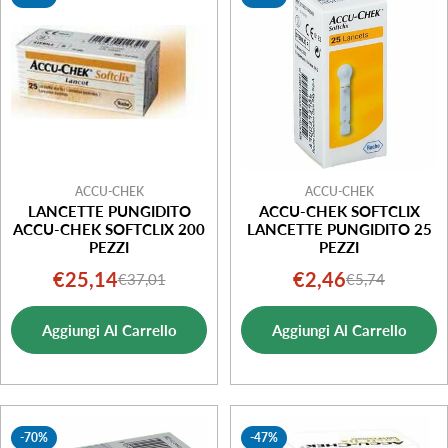
i
o
n
e
:
ACCU-CHEK
ACCU-CHEK
LANCETTE PUNGIDITO
ACCU-CHEK SOFTCLIX
ACCU-CHEK SOFTCLIX 200
LANCETTE PUNGIDITO 25
PEZZI
PEZZI
€25,14
€2,46
€37,01
€5,74
Prezzo
Prezzo
Prezzo
Prezzo
di
normale
di
normale
Aggiungi Al Carrello
Aggiungi Al Carrello
vendita
vendita
-70%
-47%