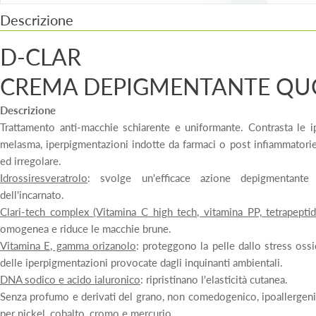
Descrizione
D-CLAR
CREMA DEPIGMENTANTE QU
Descrizione
Trattamento anti-macchie schiarente e uniformante. Contrasta le 
melasma, iperpigmentazioni indotte da farmaci o post infiammatorie 
ed irregolare.
Idrossiresveratrolo
: svolge un'efficace azione depigmentante
dell'incarnato.
Clari-tech complex (Vitamina C high tech, vitamina PP, tetrapepti
omogenea e riduce le macchie brune.
Vitamina E, gamma orizanolo
: proteggono la pelle dallo stress os
delle iperpigmentazioni provocate dagli inquinanti ambientali.
DNA sodico e acido ialuronico
: ripristinano l'elasticità cutanea.
Senza profumo e derivati del grano, non comedogenico, ipoallergenic
per nickel, cobalto, cromo e mercurio.