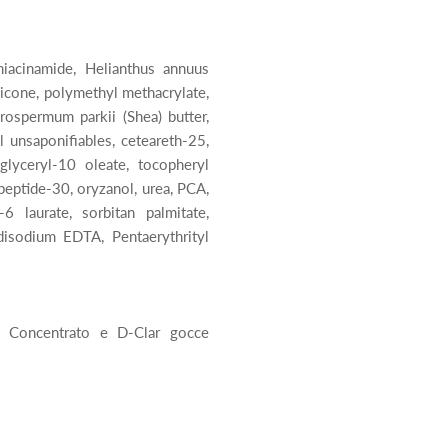
 niacinamide, Helianthus annuus
one, polymethyl methacrylate,
rospermum parkii (Shea) butter,
l unsaponifiables, ceteareth-25,
yglyceryl-10 oleate, tocopheryl
peptide-30, oryzanol, urea, PCA,
-6 laurate, sorbitan palmitate,
 disodium EDTA, Pentaerythrityl
ng Concentrato e D-Clar gocce