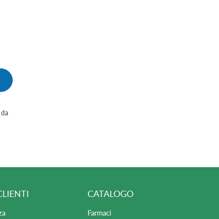
 da
CLIENTI
CATALOGO
za
Farmaci