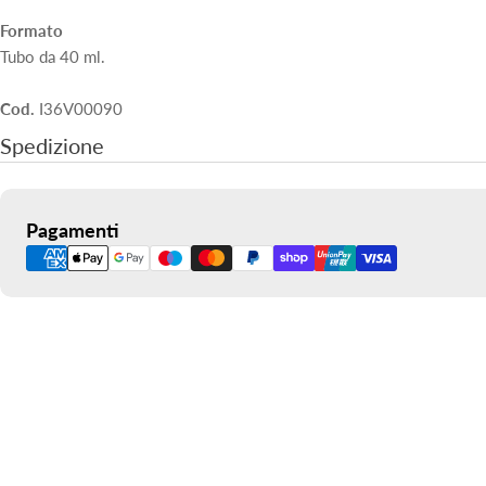
Formato
Tubo da 40 ml.
Cod.
I36V00090
Spedizione
Metodi
Pagamenti
di
pagamento