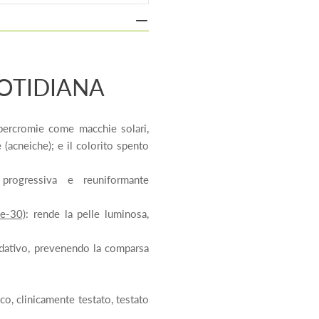
OTIDIANA
ipercromie come macchie solari,
(acneiche); e il colorito spento
 progressiva e reuniformante
de-30)
: rende la pelle luminosa,
sidativo, prevenendo la comparsa
o, clinicamente testato, testato