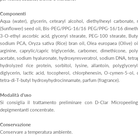
Componenti
Aqua (water), glycerin, cetearyl alcohol, diethylhexyl carbonate,
(Sunflower) seed oil, Bis-PEG/PPG-16/16 PEG/PPG-16/16 dimethic
3-O-ethyl ascorbic acid, glyceryl stearate, PEG-100 stearate, Buty
sodium PCA, Oryza sativa (Rice) bran oil, Olea europaea (Olive) oi
arginine, caprylic/capric triglyceride, carbomer, dimethicone, pol
acetate, sodium hyaluronate, hydroxyresveratrol, sodium DNA, tetra
hydrolyzed rice protein, sorbitol, lysine, allantoin, polyglyceryl
diglycerin, lactic acid, tocopherol, chlorphenesin, O-cymen-5-ol,
tetra-di-T-butyl hydroxyhydrocinnamate, parfum (fragrance).
Modalità d'uso
Si consiglia il trattamento preliminare con D-Clar Micropeeli
depigmentanti concentrate.
Conservazione
Conservare a temperatura ambiente.