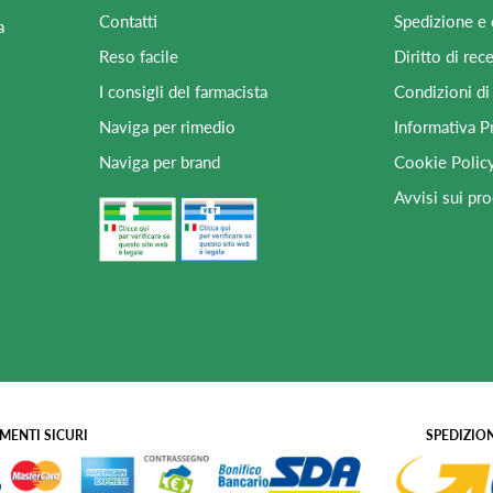
Contatti
Spedizione e
a
Reso facile
Diritto di rec
I consigli del farmacista
Condizioni di
Naviga per rimedio
Informativa P
Naviga per brand
Cookie Polic
Avvisi sui pro
MENTI SICURI
SPEDIZION