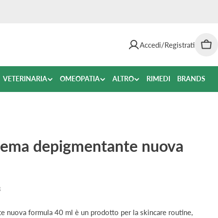
Accedi/Registrati
Car
VETERINARIA
OMEOPATIA
ALTRO
RIMEDI
BRANDS
 crema depigmentante nuova
3
te nuova formula 40 ml è un prodotto per la skincare routine,