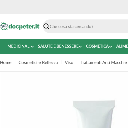
Vai
al
contenuto
Ricerca
MEDICINALI
SALUTE E BENESSERE
COSMETICA
ALIM
Home
Cosmetici e Bellezza
Viso
Trattamenti Anti Macchie
Passa
alle
informazioni
sul
prodotto