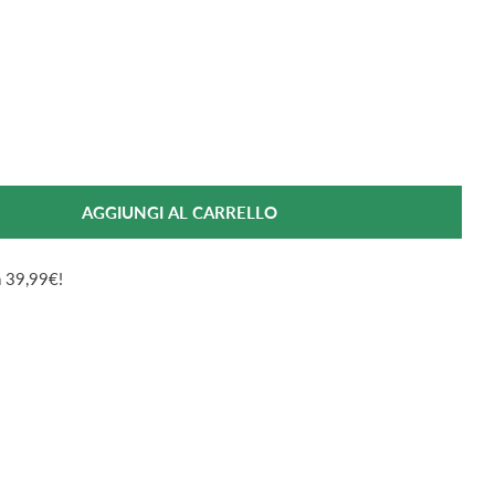
AGGIUNGI AL CARRELLO
Per Rilastil D-Clar Crema Depigmentante Nuova Formula
antità Per Rilastil D-Clar Crema Depigmentante Nuova
da 39,99€!