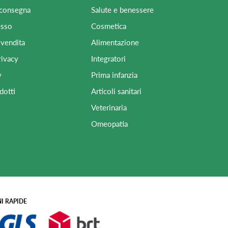
 consegna
Salute e benessere
esso
Cosmetica
 vendita
Alimentazione
rivacy
Integratori
y
Prima infanzia
dotti
Articoli sanitari
Veterinaria
Omeopatia
I RAPIDE