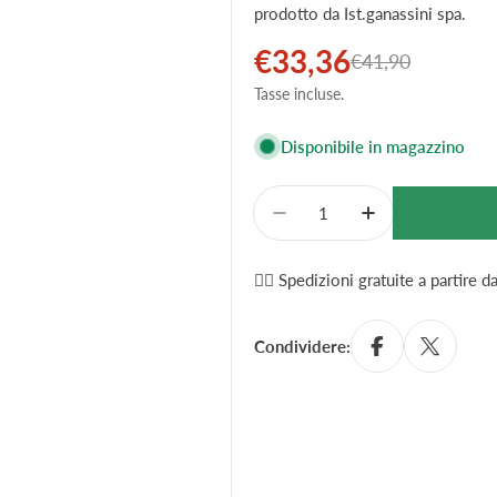
prodotto da Ist.ganassini spa.
€33,36
Prezzo
Prezzo
€41,90
Tasse incluse.
di
normale
vendita
Disponibile in magazzino
Quantità
Diminuisci La Quantità 
Aumenta La Qu
✌🏼 Spedizioni gratuite a partire 
Condividere: