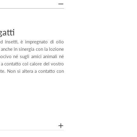
gatti
ed insetti, è impregnato di olio
anche in sinergia con la lozione
nocivo né sugli amici animali né
o a contatto col calore del vostro
nte. Non si altera a contatto con