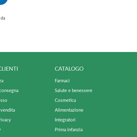
 da
CLIENTI
CATALOGO
za
Farmaci
 consegna
Salute e benessere
esso
Cosmetica
 vendita
Alimentazione
rivacy
Integratori
y
Prima infanzia