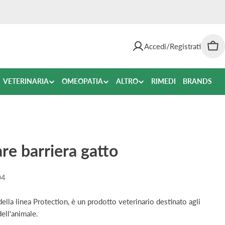
Accedi/Registrati
Car
VETERINARIA
OMEOPATIA
ALTRO
RIMEDI
BRANDS
are barriera gatto
04
della linea Protection, è un prodotto veterinario destinato agli
dell'animale.