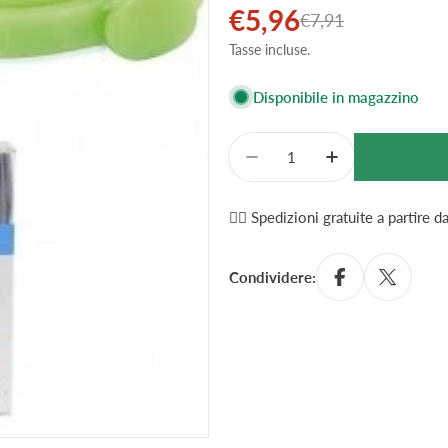
€5,96
Prezzo
Prezzo
€7,91
Tasse incluse.
di
normale
vendita
Disponibile in magazzino
Quantità
Diminuisci La Quantità P
Aumenta La Qua
✌🏼 Spedizioni gratuite a partire 
Condividere: