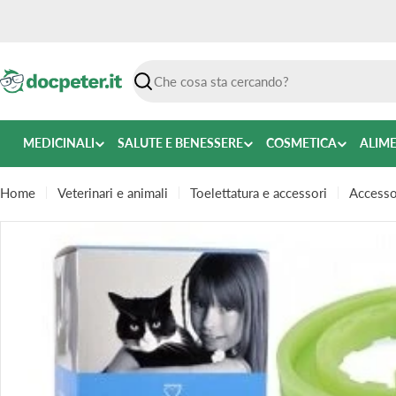
Vai
al
contenuto
Ricerca
MEDICINALI
SALUTE E BENESSERE
COSMETICA
ALIM
Home
Veterinari e animali
Toelettatura e accessori
Accessor
Passa
alle
informazioni
sul
prodotto