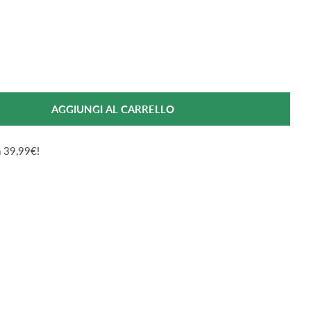
AGGIUNGI AL CARRELLO
er Protection Collare Barriera Gatto
ntità Per Protection Collare Barriera Gatto
da 39,99€!