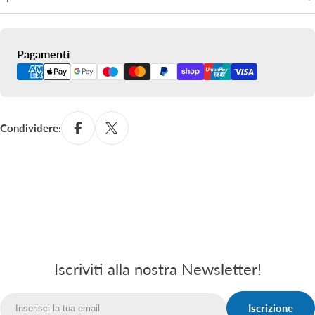
Metodi
Pagamenti
di
pagamento
Condividere:
Iscriviti alla nostra Newsletter!
Iscrizione