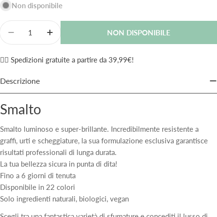
Non disponibile
Quantità
NON DISPONIBILE
Diminuisci La Quantità Per Lovren Smalto S13 Ma
Aumenta La Quantità Per Lovren Smalto S
✌🏼 Spedizioni gratuite a partire da 39,99€!
Descrizione
Smalto
Smalto luminoso e super-brillante. Incredibilmente resistente a
graffi, urti e scheggiature, la sua formulazione esclusiva garantisce
risultati professionali di lunga durata.
La tua bellezza sicura in punta di dita!
Fino a 6 giorni di tenuta
Disponibile in 22 colori
Solo ingredienti naturali, biologici, vegan
Scegli tra una fantastica varietà di sfumature e concediti il lusso di