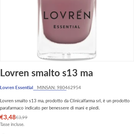
Lovren smalto s13 ma
Lovren Essential
MINSAN:
980462954
Lovren smalto s13 ma, prodotto da Clinicalfarma srl, è un prodotto
parafarmaco indicato per benessere di mani e piedi.
€3,48
Prezzo
Prezzo
€3,99
di
normale
Tasse incluse.
vendita