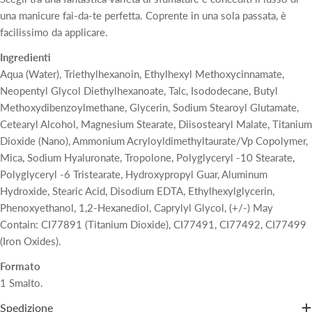
una manicure fai-da-te perfetta. Coprente in una sola passata, è
facilissimo da applicare.
Ingredienti
Aqua (Water), Triethylhexanoin, Ethylhexyl Methoxycinnamate,
Neopentyl Glycol Diethylhexanoate, Talc, Isododecane, Butyl
Methoxydibenzoylmethane, Glycerin, Sodium Stearoyl Glutamate,
Cetearyl Alcohol, Magnesium Stearate, Diisostearyl Malate, Titanium
Dioxide (Nano), Ammonium Acryloyldimethyltaurate/Vp Copolymer,
Mica, Sodium Hyaluronate, Tropolone, Polyglyceryl -10 Stearate,
Polyglyceryl -6 Tristearate, Hydroxypropyl Guar, Aluminum
Hydroxide, Stearic Acid, Disodium EDTA, Ethylhexylglycerin,
Phenoxyethanol, 1,2-Hexanediol, Caprylyl Glycol, (+/-) May
Contain: CI77891 (Titanium Dioxide), CI77491, CI77492, CI77499
(Iron Oxides).
Formato
1 Smalto.
Spedizione