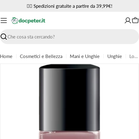
Vai
✌🏼 Spedizioni gratuite a partire da 39,99€!
al
contenuto
Ca
Ricerca
Home
Cosmetici e Bellezza
Mani e Unghie
Unghie
Lovren smalto s13 ma
Passa
alle
informazioni
sul
prodotto
Apri supporto 0 in modalità modale