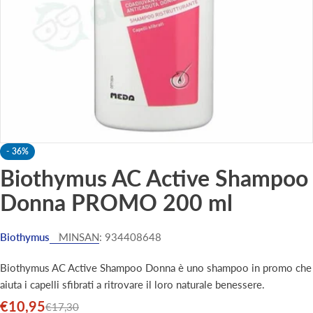
-
36%
Biothymus AC Active Shampoo
Donna PROMO 200 ml
Biothymus
MINSAN:
934408648
Biothymus AC Active Shampoo Donna è uno shampoo in promo che
aiuta i capelli sfibrati a ritrovare il loro naturale benessere.
€10,95
Prezzo
Prezzo
€17,30