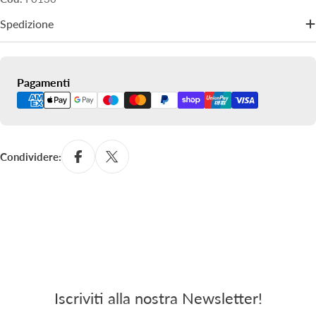
Spedizione
Metodi
Pagamenti
di
pagamento
Condividere:
Iscriviti alla nostra Newsletter!