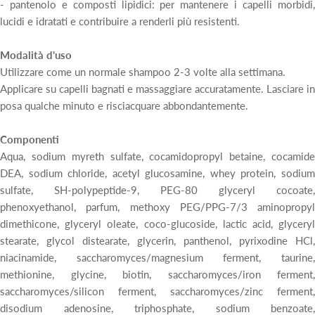
- pantenolo e composti lipidici: per mantenere i capelli morbidi,
lucidi e idratati e contribuire a renderli più resistenti.
Modalità d'uso
Utilizzare come un normale shampoo 2-3 volte alla settimana.
Applicare su capelli bagnati e massaggiare accuratamente. Lasciare in
posa qualche minuto e risciacquare abbondantemente.
Componenti
Aqua, sodium myreth sulfate, cocamidopropyl betaine, cocamide
DEA, sodium chloride, acetyl glucosamine, whey protein, sodium
sulfate, SH-polypeptide-9, PEG-80 glyceryl cocoate,
phenoxyethanol, parfum, methoxy PEG/PPG-7/3 aminopropyl
dimethicone, glyceryl oleate, coco-glucoside, lactic acid, glyceryl
stearate, glycol distearate, glycerin, panthenol, pyrixodine HCl,
niacinamide, saccharomyces/magnesium ferment, taurine,
methionine, glycine, biotin, saccharomyces/iron ferment,
saccharomyces/silicon ferment, saccharomyces/zinc ferment,
disodium adenosine, triphosphate, sodium benzoate,