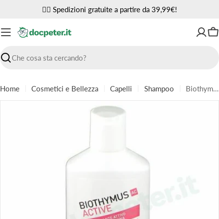
Vai
✌🏼 Spedizioni gratuite a partire da 39,99€!
al
contenuto
Ca
Ricerca
Home
Cosmetici e Bellezza
Capelli
Shampoo
Biothymus AC Active Shampoo Donna PROMO 200 ml
Passa
alle
informazioni
sul
prodotto
Apri supporto 0 in modalità modale