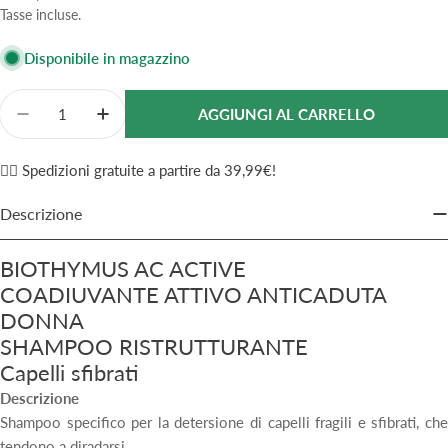
di
normale
Tasse incluse.
vendita
Disponibile in magazzino
Quantità
AGGIUNGI AL CARRELLO
Diminuisci La Quantità Per Biothymus AC Active 
Aumenta La Quantità Per Biothymus AC 
✌🏼 Spedizioni gratuite a partire da 39,99€!
Descrizione
BIOTHYMUS AC ACTIVE
COADIUVANTE ATTIVO ANTICADUTA
DONNA
SHAMPOO RISTRUTTURANTE
Capelli sfibrati
Descrizione
Shampoo specifico per la detersione di capelli fragili e sfibrati, che
tendono a diradarsi.