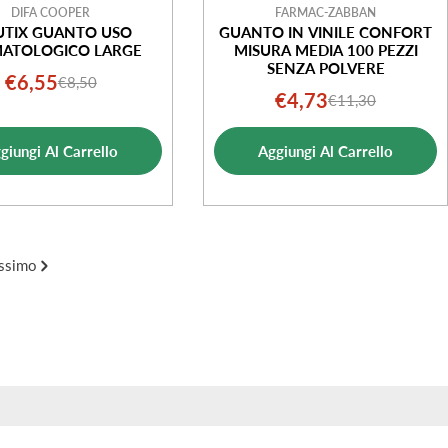
DIFA COOPER
FARMAC-ZABBAN
UTIX GUANTO USO
GUANTO IN VINILE CONFORT
ATOLOGICO LARGE
MISURA MEDIA 100 PEZZI
SENZA POLVERE
€6,55
€8,50
Prezzo
Prezzo
€4,73
€11,30
Prezzo
Prezzo
di
normale
di
normale
vendita
giungi Al Carrello
Aggiungi Al Carrello
vendita
ssimo