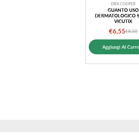
DIFA COOPER
GUANTO USO
DERMATOLOGICO 
VICUTIX
€6,55
€8,50
Prezz
Prezz
di
norm
Aggiungi Al Carre
vendi