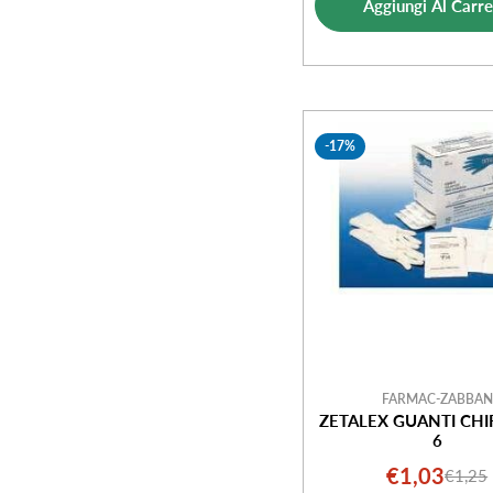
Aggiungi Al Carre
vendi
-17%
FARMAC-ZABBAN
ZETALEX GUANTI CHI
6
€1,03
€1,25
Prezz
Prezz