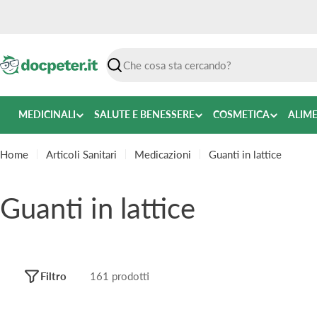
Vai
al
contenuto
Ricerca
MEDICINALI
SALUTE E BENESSERE
COSMETICA
ALIM
Home
Articoli Sanitari
Medicazioni
Guanti in lattice
C
Guanti in lattice
o
l
Filtro
161 prodotti
l