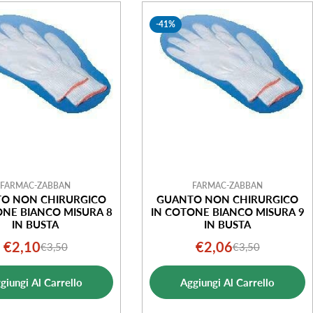
-41%
FARMAC-ZABBAN
FARMAC-ZABBAN
O NON CHIRURGICO
GUANTO NON CHIRURGICO
ONE BIANCO MISURA 8
IN COTONE BIANCO MISURA 9
IN BUSTA
IN BUSTA
€2,10
€2,06
€3,50
€3,50
Prezzo
Prezzo
Prezzo
Prezzo
di
normale
di
normale
giungi Al Carrello
Aggiungi Al Carrello
vendita
vendita