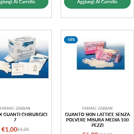
giungi Al Carrello
Aggiungi Al Carrello
vendita
vendita
-58%
FARMAC-ZABBAN
FARMAC-ZABBAN
X GUANTI CHIRURGICI
GUANTO SKIN LATTICE SENZA
7
POLVERE MISURA MEDIA 100
PEZZI
€1,00
€1,20
Prezzo
Prezzo