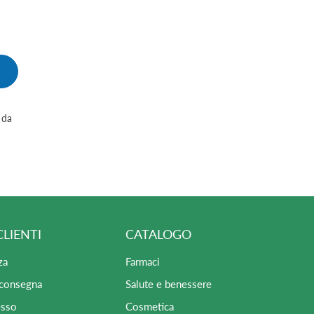
 da
CLIENTI
CATALOGO
za
Farmaci
 consegna
Salute e benessere
esso
Cosmetica