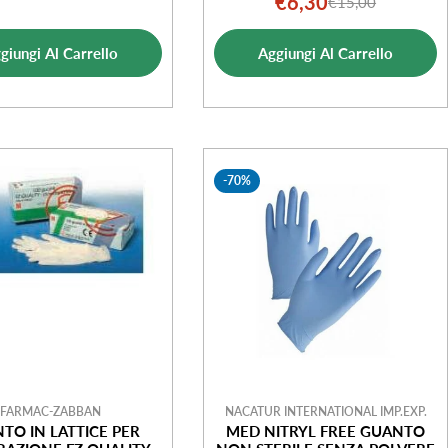
€6,30
€15,00
Prezzo
Prezzo
di
normale
di
normale
vendita
giungi Al Carrello
Aggiungi Al Carrello
vendita
-70%
FARMAC-ZABBAN
NACATUR INTERNATIONAL IMP.EXP.
TO IN LATTICE PER
MED NITRYL FREE GUANTO