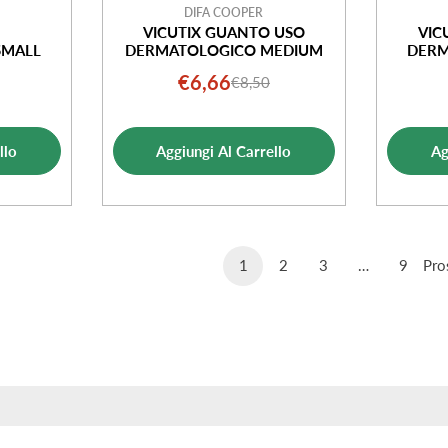
DIFA COOPER
VICUTIX GUANTO USO
VIC
SMALL
DERMATOLOGICO MEDIUM
DERM
€6,66
€8,50
Prezzo
Prezzo
o
o
di
normale
ale
vendita
llo
Aggiungi Al Carrello
Ag
ta
1
2
3
…
9
Pro