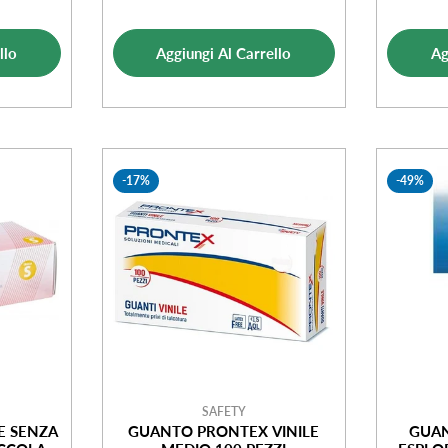
ale
di
normale
ta
vendita
llo
Aggiungi Al Carrello
Ag
-17%
-49%
SAFETY
E SENZA
GUANTO PRONTEX VINILE
GUAN