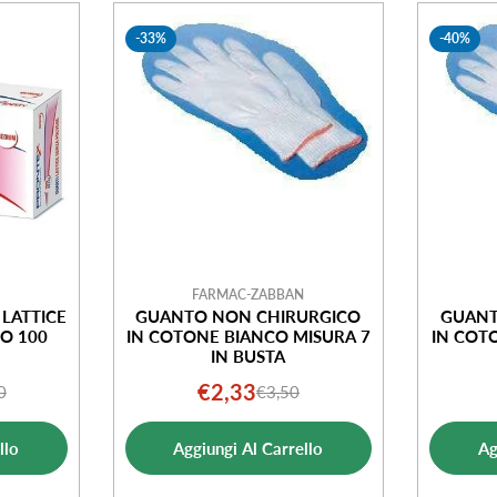
-33%
-40%
FARMAC-ZABBAN
LATTICE
GUANTO NON CHIRURGICO
GUANT
O 100
IN COTONE BIANCO MISURA 7
IN COT
IN BUSTA
€2,33
0
€3,50
o
o
Prezzo
Prezzo
ale
di
normale
llo
Aggiungi Al Carrello
Ag
ta
vendita