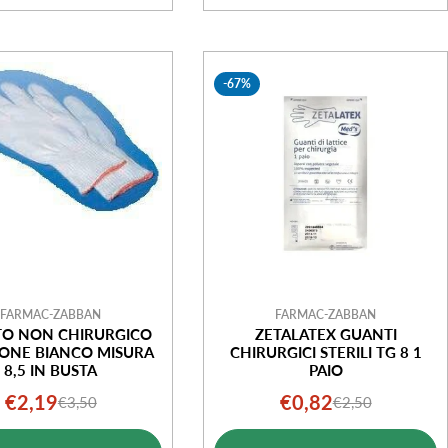
-67%
FARMAC-ZABBAN
FARMAC-ZABBAN
O NON CHIRURGICO
ZETALATEX GUANTI
TONE BIANCO MISURA
CHIRURGICI STERILI TG 8 1
8,5 IN BUSTA
PAIO
€2,19
€0,82
€3,50
€2,50
Prezzo
Prezzo
Prezzo
Prezzo
di
normale
di
normale