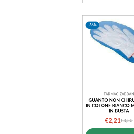
-36%
FARMAC-ZABBAN
GUANTO NON CHIR
IN COTONE BIANCO M
IN BUSTA
€2,21
€3,50
Prezz
Prezz
di
norm