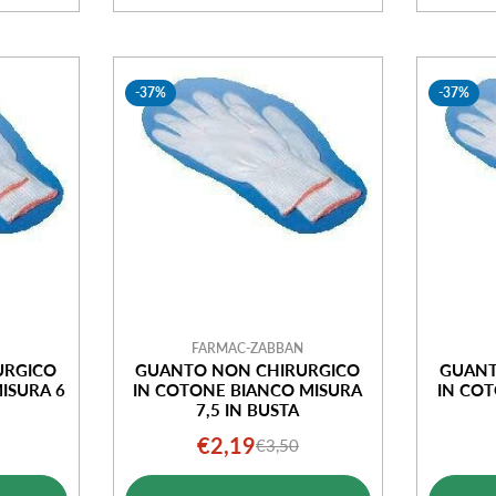
-37%
-37%
FARMAC-ZABBAN
URGICO
GUANTO NON CHIRURGICO
GUANT
ISURA 6
IN COTONE BIANCO MISURA
IN CO
7,5 IN BUSTA
€2,19
€3,50
o
o
Prezzo
Prezzo
ale
di
normale