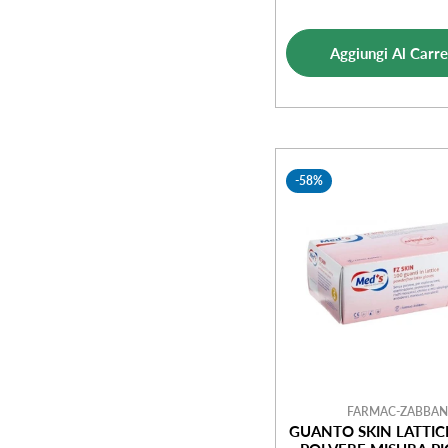
di
norm
vendi
Aggiungi Al Carre
-58%
FARMAC-ZABBAN
GUANTO SKIN LATTIC