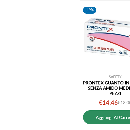
e
-19%
z
i
o
n
e
SAFETY
PRONTEX GUANTO IN 
SENZA AMIDO MEDI
:
PEZZI
€14,46
€18,0
Prezz
Prezz
di
norm
Aggiungi Al Carre
vendi