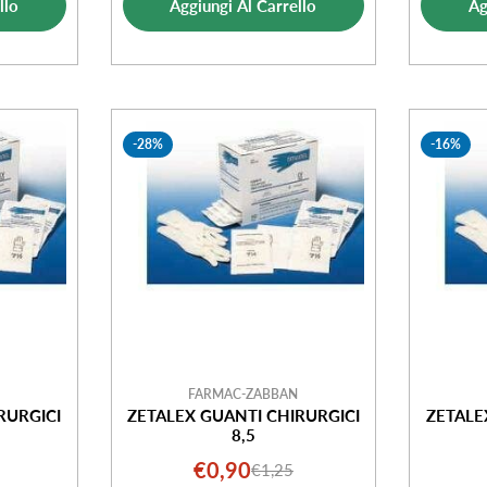
llo
Aggiungi Al Carrello
Ag
ta
vendita
-28%
-16%
FARMAC-ZABBAN
RURGICI
ZETALEX GUANTI CHIRURGICI
ZETALE
8,5
€0,90
€1,25
o
o
Prezzo
Prezzo